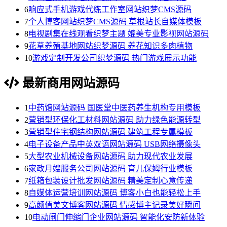
6
响应式手机游戏代练工作室网站织梦CMS源码
7
个人博客网站织梦CMS源码 草根站长自媒体模板
8
电视剧集在线观看织梦主题 媲美专业影视网站源码
9
花草养殖基地网站织梦源码 养花知识多肉植物
10
游戏定制开发公司织梦源码 热门游戏展示功能
最新商用网站源码
1
中药馆网站源码 国医堂中医药养生机构专用模板
2
营销型环保化工材料网站源码 助力绿色能源转型
3
营销型住宅钢结构网站源码 建筑工程专属模板
4
电子设备产品中英双语网站源码 USB网络摄像头
5
大型农业机械设备网站源码 助力现代农业发展
6
家政月嫂服务公司网站源码 育儿保姆行业模板
7
纸箱包装设计批发网站源码 精美定制心意传递
8
自媒体运营培训网站源码 博客小白也能轻松上手
9
高颜值美文博客网站源码 情感博主记录美好瞬间
10
电动闸门伸缩门企业网站源码 智能化安防新体验