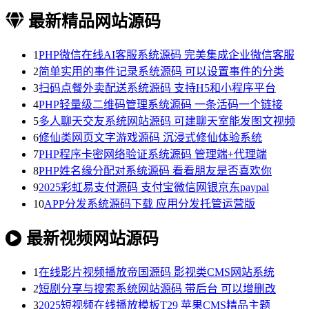
最新精品网站源码
1
PHP微信在线AI客服系统源码 完美集成企业微信客服
2
简单实用的事件记录系统源码 可以设置事件的分类
3
扫码点餐外卖配送系统源码 支持H5和小程序平台
4
PHP轻量级二维码管理系统源码 一条活码一个链接
5
多人聊天交友系统网站源码 可建聊天室能发图文视频
6
修仙类网页文字游戏源码 沉浸式修仙体验系统
7
PHP程序卡密网络验证系统源码 管理端+代理端
8
PHP姓名缘分配对系统源码 看看朋友是否喜欢你
9
2025彩虹易支付源码 支付宝微信网银京东paypal
10
APP分发系统源码下载 应用分发托管运营版
最新视频网站源码
1
在线影片视频播放帝国源码 影视类CMS网站系统
2
短剧分享与搜索系统网站源码 带后台 可以增删改
3
2025短视频在线播放模板T29 苹果CMS精品主题