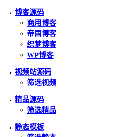
博客源码
商用博客
帝国博客
织梦博客
WP博客
视频站源码
筛选视频
精品源码
筛选精品
静态模板