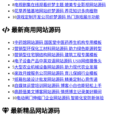
8
电视剧集在线观看织梦主题 媲美专业影视网站源码
9
花草养殖基地网站织梦源码 养花知识多肉植物
10
游戏定制开发公司织梦源码 热门游戏展示功能
最新商用网站源码
1
中药馆网站源码 国医堂中医药养生机构专用模板
2
营销型环保化工材料网站源码 助力绿色能源转型
3
营销型住宅钢结构网站源码 建筑工程专属模板
4
电子设备产品中英双语网站源码 USB网络摄像头
5
大型农业机械设备网站源码 助力现代农业发展
6
家政月嫂服务公司网站源码 育儿保姆行业模板
7
纸箱包装设计批发网站源码 精美定制心意传递
8
自媒体运营培训网站源码 博客小白也能轻松上手
9
高颜值美文博客网站源码 情感博主记录美好瞬间
10
电动闸门伸缩门企业网站源码 智能化安防新体验
最新精品网站源码