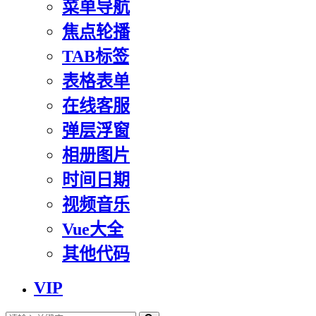
菜单导航
焦点轮播
TAB标签
表格表单
在线客服
弹层浮窗
相册图片
时间日期
视频音乐
Vue大全
其他代码
VIP