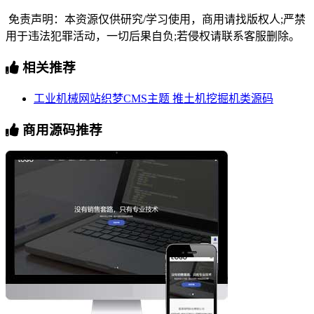
免责声明：本资源仅供研究/学习使用，商用请找版权人;严禁
用于违法犯罪活动，一切后果自负;若侵权请联系客服删除。
相关推荐
工业机械网站织梦CMS主题 推土机挖掘机类源码
商用源码推荐