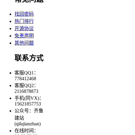
找回密码
热门排行
开源协议
免责声明
其他问题
联系方式
客服QQ1：
778412468
客服QQ2：
2116878873
手机(同VX)：
15621857753
公众号：齐鲁
建站
(qilujianzhan)
在线时间：