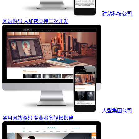
建站科技公司
网站源码 未加密支持二次开发
大型集团公司
通用网站源码 专业服务轻松搭建