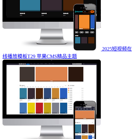
2025短视频在
线播放模板T29 苹果CMS精品主题