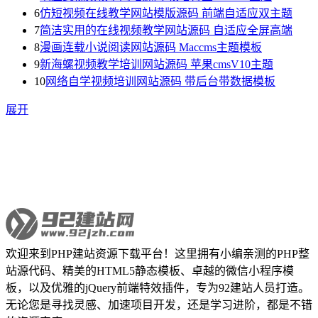
6
仿短视频在线教学网站模版源码 前端自适应双主题
7
简洁实用的在线视频教学网站源码 自适应全屏高端
8
漫画连载小说阅读网站源码 Maccms主题模板
9
新海螺视频教学培训网站源码 苹果cmsV10主题
10
网络自学视频培训网站源码 带后台带数据模板
展开
欢迎来到PHP建站资源下载平台！这里拥有小编亲测的PHP整
站源代码、精美的HTML5静态模板、卓越的微信小程序模
板，以及优雅的jQuery前端特效插件，专为92建站人员打造。
无论您是寻找灵感、加速项目开发，还是学习进阶，都是不错