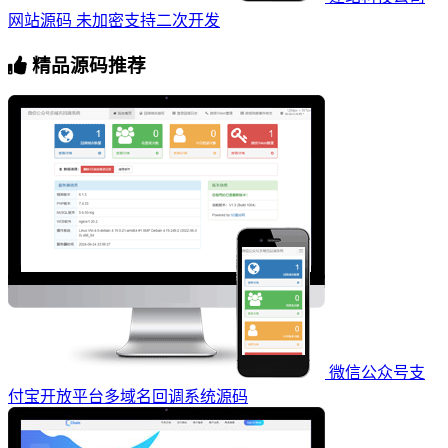
网站源码 未加密支持二次开发
精品源码推荐
微信公众号支
付宝开放平台多域名回调系统源码