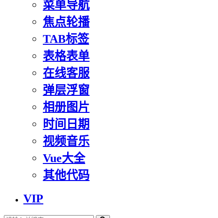
菜单导航
焦点轮播
TAB标签
表格表单
在线客服
弹层浮窗
相册图片
时间日期
视频音乐
Vue大全
其他代码
VIP