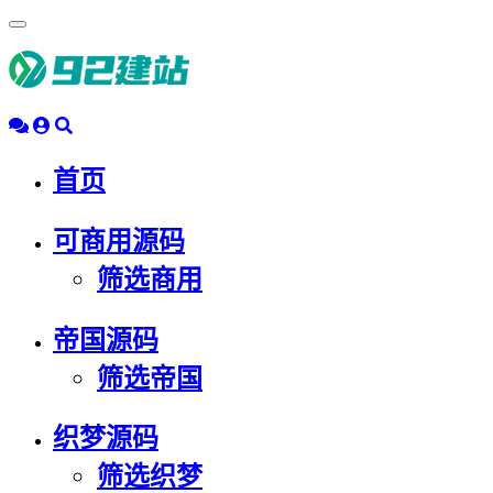
浮
动
导
航
首页
可商用源码
筛选商用
帝国源码
筛选帝国
织梦源码
筛选织梦