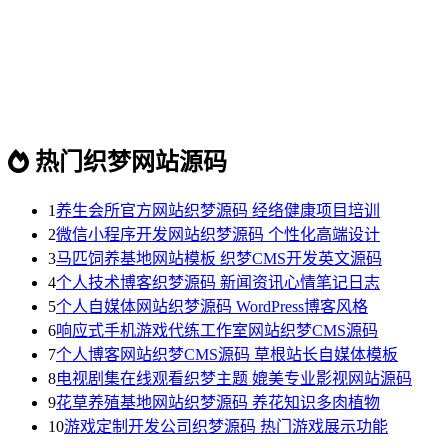
热门织梦网站源码
1
养生会所官方网站织梦源码 经络健康项目培训
2
微信小程序开发网站织梦源码 个性化高端设计
3
马匹饲养基地网站模板 织梦CMS开发英文源码
4
个人技术博客织梦源码 新闻资讯心情笔记日志
5
个人自媒体网站织梦源码 WordPress博客风格
6
响应式手机游戏代练工作室网站织梦CMS源码
7
个人博客网站织梦CMS源码 草根站长自媒体模板
8
电视剧集在线观看织梦主题 媲美专业影视网站源码
9
花草养殖基地网站织梦源码 养花知识多肉植物
10
游戏定制开发公司织梦源码 热门游戏展示功能