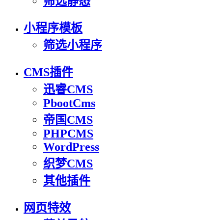
筛选静态
小程序模板
筛选小程序
CMS插件
迅睿CMS
PbootCms
帝国CMS
PHPCMS
WordPress
织梦CMS
其他插件
网页特效