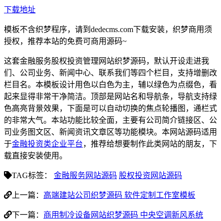
下载地址
模板不含织梦程序，请到dedecms.com下载安装，织梦商用须
授权，推荐本站的免费可商用源码~
这套金融服务股权投资管理网站织梦源码，默认开设走进我
们、公司业务、新闻中心、联系我们等四个栏目，支持增删改
栏目名。本模板设计用色以白色为主，辅以绿色为点缀色，看
起来显得非常干净简洁。顶部是网站名和导航条，导航支持绿
色高亮背景效果，下面是可以自动切换的焦点轮播图，通栏式
的非常大气。本站功能比较全面，主要有公司简介链接区、公
司业务图文区、新闻资讯文章区等功能模块。本网站源码适用
于
金融投资类企业平台
，推荐给想要制作此类网站的朋友，下
载直接安装使用。
TAG标签：
金融服务网站源码
股权投资网站源码
上一篇：
高端建站公司织梦源码 软件定制工作室模板
下一篇：
商用制冷设备网站织梦源码 中央空调新风系统