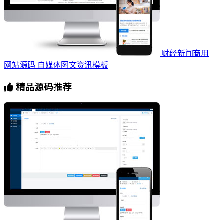
财经新闻商用
网站源码 自媒体图文资讯模板
精品源码推荐