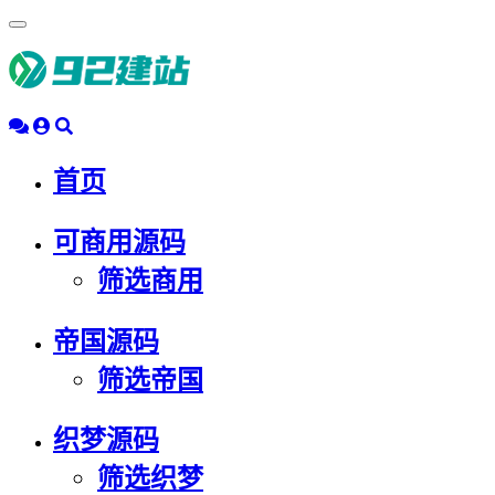
浮
动
导
航
首页
可商用源码
筛选商用
帝国源码
筛选帝国
织梦源码
筛选织梦