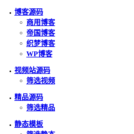
博客源码
商用博客
帝国博客
织梦博客
WP博客
视频站源码
筛选视频
精品源码
筛选精品
静态模板