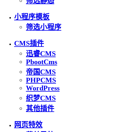
筛选静态
小程序模板
筛选小程序
CMS插件
迅睿CMS
PbootCms
帝国CMS
PHPCMS
WordPress
织梦CMS
其他插件
网页特效