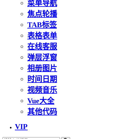
菜单导航
焦点轮播
TAB标签
表格表单
在线客服
弹层浮窗
相册图片
时间日期
视频音乐
Vue大全
其他代码
VIP