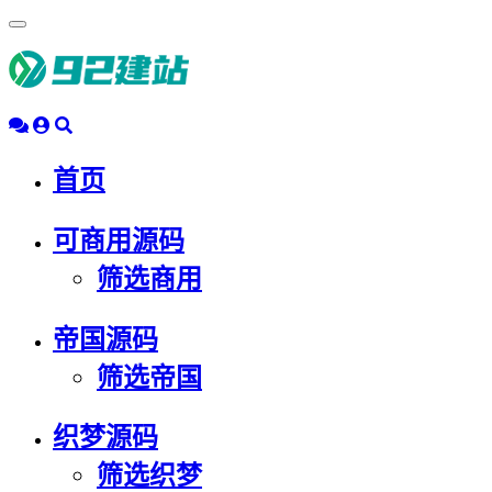
浮
动
导
航
首页
可商用源码
筛选商用
帝国源码
筛选帝国
织梦源码
筛选织梦