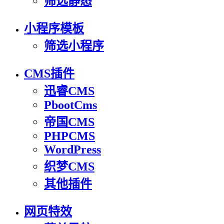
筛选静态
小程序模板
筛选小程序
CMS插件
迅睿CMS
PbootCms
帝国CMS
PHPCMS
WordPress
织梦CMS
其他插件
网页特效