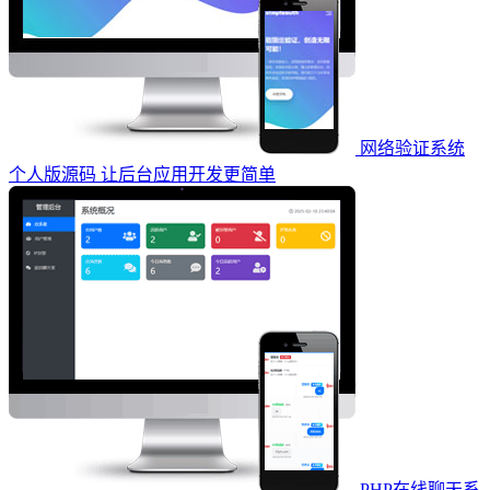
网络验证系统
个人版源码 让后台应用开发更简单
PHP在线聊天系