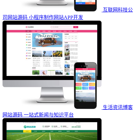
互联网科技公
司网站源码 小程序制作网站APP开发
生活资讯博客
网站源码 一站式新闻与知识平台