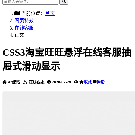
当前位置：
首页
网页特效
在线客服
正文
CSS3淘宝旺旺悬浮在线客服抽
屉式滑动显示
92建站
在线客服
2020-07-29
收藏
评论