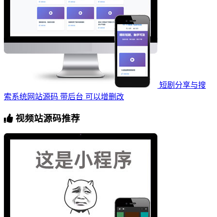
短剧分享与搜
索系统网站源码 带后台 可以增删改
视频站源码推荐