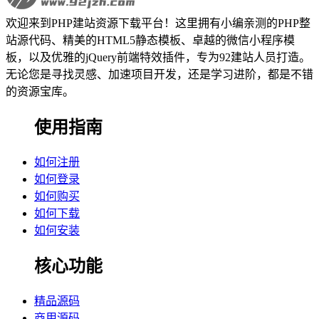
欢迎来到PHP建站资源下载平台！这里拥有小编亲测的PHP整
站源代码、精美的HTML5静态模板、卓越的微信小程序模
板，以及优雅的jQuery前端特效插件，专为92建站人员打造。
无论您是寻找灵感、加速项目开发，还是学习进阶，都是不错
的资源宝库。
使用指南
如何注册
如何登录
如何购买
如何下载
如何安装
核心功能
精品源码
商用源码