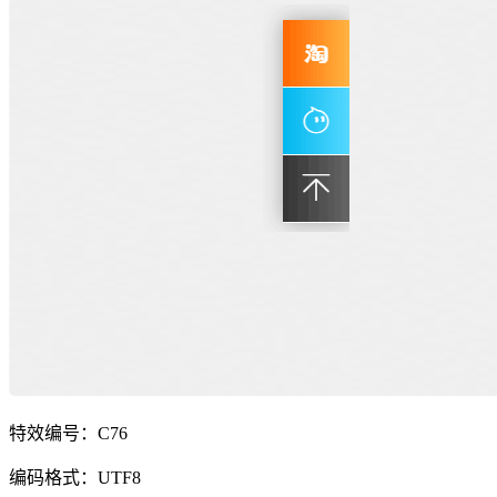
特效编号：C76
编码格式：UTF8