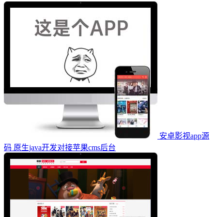
安卓影视app源
码 原生java开发对接苹果cms后台