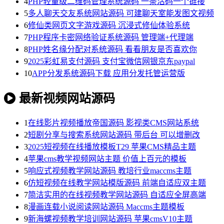
4
PHP轻量级二维码管理系统源码 一条活码一个链接
5
多人聊天交友系统网站源码 可建聊天室能发图文视频
6
修仙类网页文字游戏源码 沉浸式修仙体验系统
7
PHP程序卡密网络验证系统源码 管理端+代理端
8
PHP姓名缘分配对系统源码 看看朋友是否喜欢你
9
2025彩虹易支付源码 支付宝微信网银京东paypal
10
APP分发系统源码下载 应用分发托管运营版
最新视频网站源码
1
在线影片视频播放帝国源码 影视类CMS网站系统
2
短剧分享与搜索系统网站源码 带后台 可以增删改
3
2025短视频在线播放模板T29 苹果CMS精品主题
4
苹果cms教学视频网站主题 价值上百元的模板
5
响应式视频教学网站源码 教培行业maccms主题
6
仿短视频在线教学网站模版源码 前端自适应双主题
7
简洁实用的在线视频教学网站源码 自适应全屏高端
8
漫画连载小说阅读网站源码 Maccms主题模板
9
新海螺视频教学培训网站源码 苹果cmsV10主题