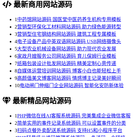
最新商用网站源码
1
中药馆网站源码 国医堂中医药养生机构专用模板
2
营销型环保化工材料网站源码 助力绿色能源转型
3
营销型住宅钢结构网站源码 建筑工程专属模板
4
电子设备产品中英双语网站源码 USB网络摄像头
5
大型农业机械设备网站源码 助力现代农业发展
6
家政月嫂服务公司网站源码 育儿保姆行业模板
7
纸箱包装设计批发网站源码 精美定制心意传递
8
自媒体运营培训网站源码 博客小白也能轻松上手
9
高颜值美文博客网站源码 情感博主记录美好瞬间
10
电动闸门伸缩门企业网站源码 智能化安防新体验
最新精品网站源码
1
PHP微信在线AI客服系统源码 完美集成企业微信客服
2
简单实用的事件记录系统源码 可以设置事件的分类
3
扫码点餐外卖配送系统源码 支持H5和小程序平台