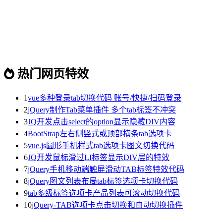
热门网页特效
1
vue多种登录tab切换代码 账号/快捷/扫码登录
2
jQuery制作Tab菜单插件 多个tab标签不冲突
3
JQ开发点击select的option显示隐藏DIV内容
4
BootStrap左右侧竖式或顶部横条tab选项卡
5
vue.js圆形手机样式tab选项卡图文切换代码
6
JQ开发鼠标滑过LI标签显示DIV层的特效
7
jQuery手机移动端触屏滑动TAB标签特效代码
8
jQuery图文列表布局tab标签选项卡切换代码
9
tab多级标签选项卡产品列表可滚动切换代码
10
jQuery-TAB选项卡点击切换和自动切换插件