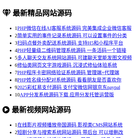
最新精品网站源码
1
PHP微信在线AI客服系统源码 完美集成企业微信客服
2
简单实用的事件记录系统源码 可以设置事件的分类
3
扫码点餐外卖配送系统源码 支持H5和小程序平台
4
PHP轻量级二维码管理系统源码 一条活码一个链接
5
多人聊天交友系统网站源码 可建聊天室能发图文视频
6
修仙类网页文字游戏源码 沉浸式修仙体验系统
7
PHP程序卡密网络验证系统源码 管理端+代理端
8
PHP姓名缘分配对系统源码 看看朋友是否喜欢你
9
2025彩虹易支付源码 支付宝微信网银京东paypal
10
APP分发系统源码下载 应用分发托管运营版
最新视频网站源码
1
在线影片视频播放帝国源码 影视类CMS网站系统
2
短剧分享与搜索系统网站源码 带后台 可以增删改