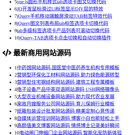
5
vue.js圆形手机样式tab选项卡图文切换代码
6
JQ开发鼠标滑过LI标签显示DIV层的特效
7
jQuery手机移动端触屏滑动TAB标签特效代码
8
jQuery图文列表布局tab标签选项卡切换代码
9
tab多级标签选项卡产品列表可滚动切换代码
10
jQuery-TAB选项卡点击切换和自动切换插件
最新商用网站源码
1
中药馆网站源码 国医堂中医药养生机构专用模板
2
营销型环保化工材料网站源码 助力绿色能源转型
3
营销型住宅钢结构网站源码 建筑工程专属模板
4
电子设备产品中英双语网站源码 USB网络摄像头
5
大型农业机械设备网站源码 助力现代农业发展
6
家政月嫂服务公司网站源码 育儿保姆行业模板
7
纸箱包装设计批发网站源码 精美定制心意传递
8
自媒体运营培训网站源码 博客小白也能轻松上手
9
高颜值美文博客网站源码 情感博主记录美好瞬间
10
电动闸门伸缩门企业网站源码 智能化安防新体验