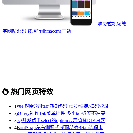
响应式视频教
学网站源码 教培行业maccms主题
热门网页特效
1
vue多种登录tab切换代码 账号/快捷/扫码登录
2
jQuery制作Tab菜单插件 多个tab标签不冲突
3
JQ开发点击select的option显示隐藏DIV内容
4
BootStrap左右侧竖式或顶部横条tab选项卡