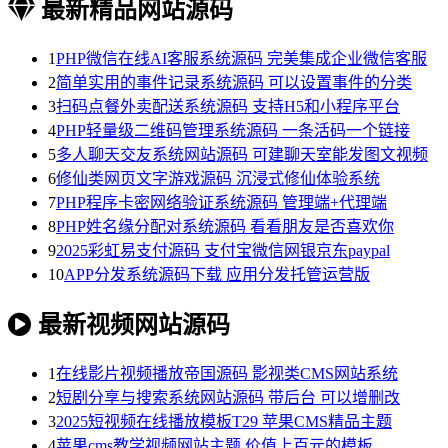
最新精品网站源码
1
PHP微信在线AI客服系统源码 完美集成企业微信客服
2
简单实用的事件记录系统源码 可以设置事件的分类
3
扫码点餐外卖配送系统源码 支持H5和小程序平台
4
PHP轻量级二维码管理系统源码 一条活码一个链接
5
多人聊天交友系统网站源码 可建聊天室能发图文视频
6
修仙类网页文字游戏源码 沉浸式修仙体验系统
7
PHP程序卡密网络验证系统源码 管理端+代理端
8
PHP姓名缘分配对系统源码 看看朋友是否喜欢你
9
2025彩虹易支付源码 支付宝微信网银京东paypal
10
APP分发系统源码下载 应用分发托管运营版
最新视频网站源码
1
在线影片视频播放帝国源码 影视类CMS网站系统
2
短剧分享与搜索系统网站源码 带后台 可以增删改
3
2025短视频在线播放模板T29 苹果CMS精品主题
4
苹果cms教学视频网站主题 价值上百元的模板