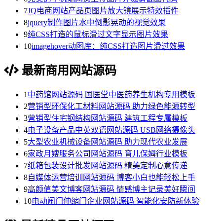
7
JQ电商网站产品页图片放大镜展示特效插件
8
jquery制作图片水中倒影晃动的视觉效果
9
纯CSS打造的鼠标滑过文字显示图片效果
10
imagehover动图库：纯CSS打造图片滑过效果
最新商用网站源码
1
中药馆网站源码 国医堂中医药养生机构专用模板
2
营销型环保化工材料网站源码 助力绿色能源转型
3
营销型住宅钢结构网站源码 建筑工程专属模板
4
电子设备产品中英双语网站源码 USB网络摄像头
5
大型农业机械设备网站源码 助力现代农业发展
6
家政月嫂服务公司网站源码 育儿保姆行业模板
7
纸箱包装设计批发网站源码 精美定制心意传递
8
自媒体运营培训网站源码 博客小白也能轻松上手
9
高颜值美文博客网站源码 情感博主记录美好瞬间
10
电动闸门伸缩门企业网站源码 智能化安防新体验