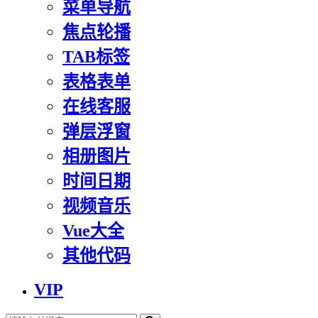
菜单导航
焦点轮播
TAB标签
表格表单
在线客服
弹层浮窗
相册图片
时间日期
视频音乐
Vue大全
其他代码
VIP