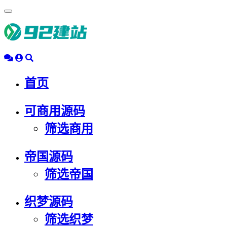
浮
动
导
航
首页
可商用源码
筛选商用
帝国源码
筛选帝国
织梦源码
筛选织梦