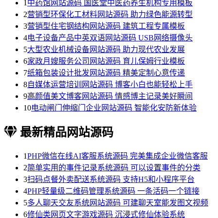
1
中药馆网站源码 国医堂中医药养生机构专用模板
2
营销型环保化工材料网站源码 助力绿色能源转型
3
营销型住宅钢结构网站源码 建筑工程专属模板
4
电子设备产品中英双语网站源码 USB网络摄像头
5
大型农业机械设备网站源码 助力现代农业发展
6
家政月嫂服务公司网站源码 育儿保姆行业模板
7
纸箱包装设计批发网站源码 精美定制心意传递
8
自媒体运营培训网站源码 博客小白也能轻松上手
9
高颜值美文博客网站源码 情感博主记录美好瞬间
10
电动闸门伸缩门企业网站源码 智能化安防新体验
最新精品网站源码
1
PHP微信在线AI客服系统源码 完美集成企业微信客服
2
简单实用的事件记录系统源码 可以设置事件的分类
3
扫码点餐外卖配送系统源码 支持H5和小程序平台
4
PHP轻量级二维码管理系统源码 一条活码一个链接
5
多人聊天交友系统网站源码 可建聊天室能发图文视频
6
修仙类网页文字游戏源码 沉浸式修仙体验系统