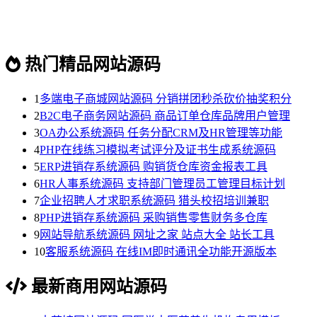
热门精品网站源码
1
多端电子商城网站源码 分销拼团秒杀砍价抽奖积分
2
B2C电子商务网站源码 商品订单仓库品牌用户管理
3
OA办公系统源码 任务分配CRM及HR管理等功能
4
PHP在线练习模拟考试评分及证书生成系统源码
5
ERP进销存系统源码 购销货仓库资金报表工具
6
HR人事系统源码 支持部门管理员工管理目标计划
7
企业招聘人才求职系统源码 猎头校招培训兼职
8
PHP进销存系统源码 采购销售零售财务多仓库
9
网站导航系统源码 网址之家 站点大全 站长工具
10
客服系统源码 在线IM即时通讯全功能开源版本
最新商用网站源码