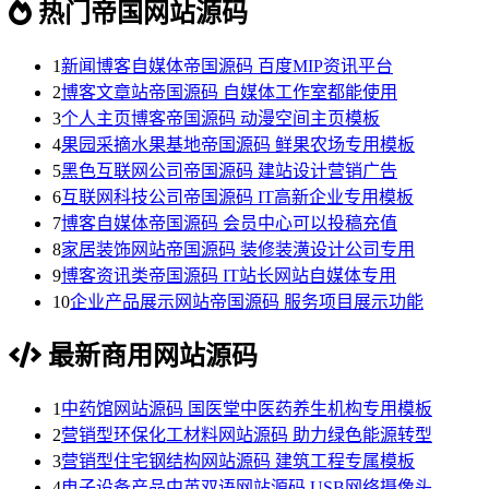
热门帝国网站源码
1
新闻博客自媒体帝国源码 百度MIP资讯平台
2
博客文章站帝国源码 自媒体工作室都能使用
3
个人主页博客帝国源码 动漫空间主页模板
4
果园采摘水果基地帝国源码 鲜果农场专用模板
5
黑色互联网公司帝国源码 建站设计营销广告
6
互联网科技公司帝国源码 IT高新企业专用模板
7
博客自媒体帝国源码 会员中心可以投稿充值
8
家居装饰网站帝国源码 装修装潢设计公司专用
9
博客资讯类帝国源码 IT站长网站自媒体专用
10
企业产品展示网站帝国源码 服务项目展示功能
最新商用网站源码
1
中药馆网站源码 国医堂中医药养生机构专用模板
2
营销型环保化工材料网站源码 助力绿色能源转型
3
营销型住宅钢结构网站源码 建筑工程专属模板
4
电子设备产品中英双语网站源码 USB网络摄像头