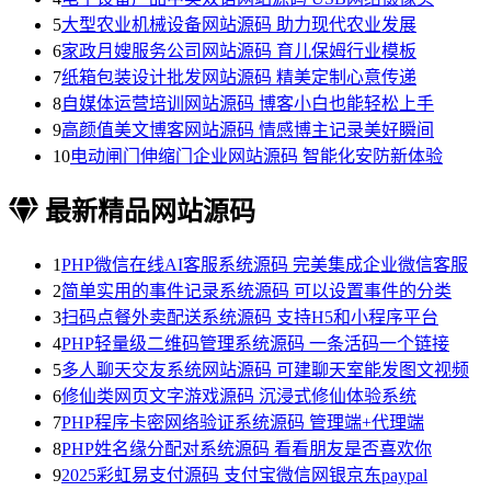
5
大型农业机械设备网站源码 助力现代农业发展
6
家政月嫂服务公司网站源码 育儿保姆行业模板
7
纸箱包装设计批发网站源码 精美定制心意传递
8
自媒体运营培训网站源码 博客小白也能轻松上手
9
高颜值美文博客网站源码 情感博主记录美好瞬间
10
电动闸门伸缩门企业网站源码 智能化安防新体验
最新精品网站源码
1
PHP微信在线AI客服系统源码 完美集成企业微信客服
2
简单实用的事件记录系统源码 可以设置事件的分类
3
扫码点餐外卖配送系统源码 支持H5和小程序平台
4
PHP轻量级二维码管理系统源码 一条活码一个链接
5
多人聊天交友系统网站源码 可建聊天室能发图文视频
6
修仙类网页文字游戏源码 沉浸式修仙体验系统
7
PHP程序卡密网络验证系统源码 管理端+代理端
8
PHP姓名缘分配对系统源码 看看朋友是否喜欢你
9
2025彩虹易支付源码 支付宝微信网银京东paypal