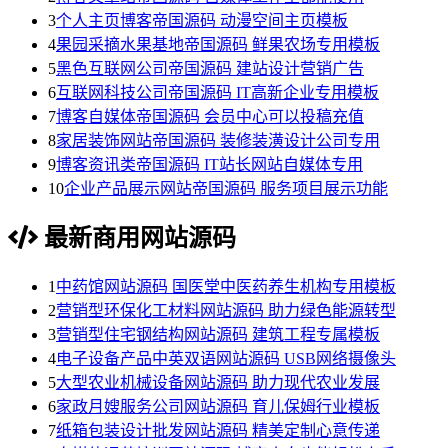
3
个人主页博客帝国源码 动漫空间主页模板
4
果园采摘水果基地帝国源码 鲜果农场专用模板
5
黑色互联网公司帝国源码 建站设计营销广告
6
互联网科技公司帝国源码 IT高新企业专用模板
7
博客自媒体帝国源码 会员中心可以投稿充值
8
家居装饰网站帝国源码 装修装潢设计公司专用
9
博客资讯类帝国源码 IT站长网站自媒体专用
10
企业产品展示网站帝国源码 服务项目展示功能
最新商用网站源码
1
中药馆网站源码 国医堂中医药养生机构专用模板
2
营销型环保化工材料网站源码 助力绿色能源转型
3
营销型住宅钢结构网站源码 建筑工程专属模板
4
电子设备产品中英双语网站源码 USB网络摄像头
5
大型农业机械设备网站源码 助力现代农业发展
6
家政月嫂服务公司网站源码 育儿保姆行业模板
7
纸箱包装设计批发网站源码 精美定制心意传递