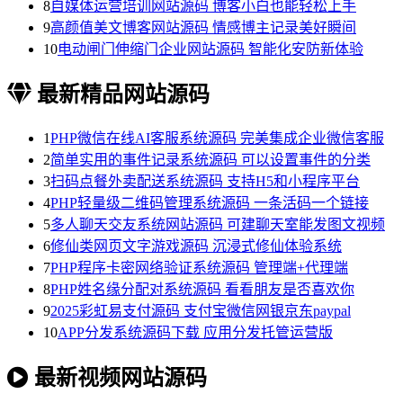
8
自媒体运营培训网站源码 博客小白也能轻松上手
9
高颜值美文博客网站源码 情感博主记录美好瞬间
10
电动闸门伸缩门企业网站源码 智能化安防新体验
最新精品网站源码
1
PHP微信在线AI客服系统源码 完美集成企业微信客服
2
简单实用的事件记录系统源码 可以设置事件的分类
3
扫码点餐外卖配送系统源码 支持H5和小程序平台
4
PHP轻量级二维码管理系统源码 一条活码一个链接
5
多人聊天交友系统网站源码 可建聊天室能发图文视频
6
修仙类网页文字游戏源码 沉浸式修仙体验系统
7
PHP程序卡密网络验证系统源码 管理端+代理端
8
PHP姓名缘分配对系统源码 看看朋友是否喜欢你
9
2025彩虹易支付源码 支付宝微信网银京东paypal
10
APP分发系统源码下载 应用分发托管运营版
最新视频网站源码