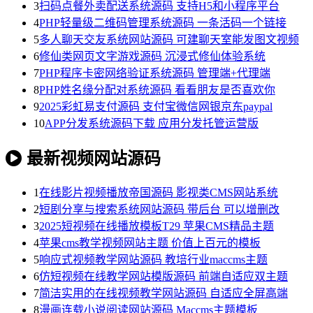
3
扫码点餐外卖配送系统源码 支持H5和小程序平台
4
PHP轻量级二维码管理系统源码 一条活码一个链接
5
多人聊天交友系统网站源码 可建聊天室能发图文视频
6
修仙类网页文字游戏源码 沉浸式修仙体验系统
7
PHP程序卡密网络验证系统源码 管理端+代理端
8
PHP姓名缘分配对系统源码 看看朋友是否喜欢你
9
2025彩虹易支付源码 支付宝微信网银京东paypal
10
APP分发系统源码下载 应用分发托管运营版
最新视频网站源码
1
在线影片视频播放帝国源码 影视类CMS网站系统
2
短剧分享与搜索系统网站源码 带后台 可以增删改
3
2025短视频在线播放模板T29 苹果CMS精品主题
4
苹果cms教学视频网站主题 价值上百元的模板
5
响应式视频教学网站源码 教培行业maccms主题
6
仿短视频在线教学网站模版源码 前端自适应双主题
7
简洁实用的在线视频教学网站源码 自适应全屏高端
8
漫画连载小说阅读网站源码 Maccms主题模板