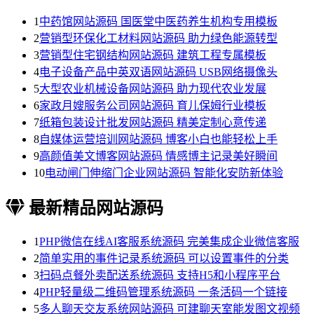
1
中药馆网站源码 国医堂中医药养生机构专用模板
2
营销型环保化工材料网站源码 助力绿色能源转型
3
营销型住宅钢结构网站源码 建筑工程专属模板
4
电子设备产品中英双语网站源码 USB网络摄像头
5
大型农业机械设备网站源码 助力现代农业发展
6
家政月嫂服务公司网站源码 育儿保姆行业模板
7
纸箱包装设计批发网站源码 精美定制心意传递
8
自媒体运营培训网站源码 博客小白也能轻松上手
9
高颜值美文博客网站源码 情感博主记录美好瞬间
10
电动闸门伸缩门企业网站源码 智能化安防新体验
最新精品网站源码
1
PHP微信在线AI客服系统源码 完美集成企业微信客服
2
简单实用的事件记录系统源码 可以设置事件的分类
3
扫码点餐外卖配送系统源码 支持H5和小程序平台
4
PHP轻量级二维码管理系统源码 一条活码一个链接
5
多人聊天交友系统网站源码 可建聊天室能发图文视频