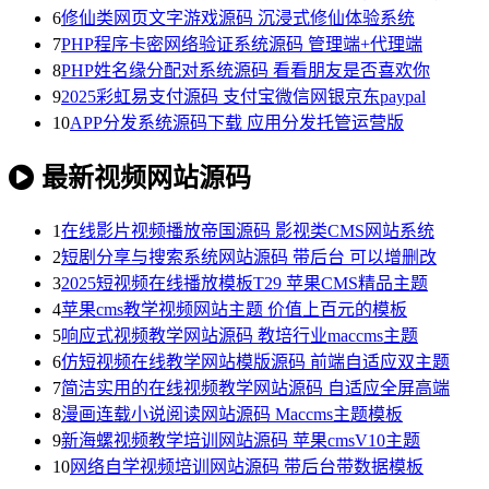
6
修仙类网页文字游戏源码 沉浸式修仙体验系统
7
PHP程序卡密网络验证系统源码 管理端+代理端
8
PHP姓名缘分配对系统源码 看看朋友是否喜欢你
9
2025彩虹易支付源码 支付宝微信网银京东paypal
10
APP分发系统源码下载 应用分发托管运营版
最新视频网站源码
1
在线影片视频播放帝国源码 影视类CMS网站系统
2
短剧分享与搜索系统网站源码 带后台 可以增删改
3
2025短视频在线播放模板T29 苹果CMS精品主题
4
苹果cms教学视频网站主题 价值上百元的模板
5
响应式视频教学网站源码 教培行业maccms主题
6
仿短视频在线教学网站模版源码 前端自适应双主题
7
简洁实用的在线视频教学网站源码 自适应全屏高端
8
漫画连载小说阅读网站源码 Maccms主题模板
9
新海螺视频教学培训网站源码 苹果cmsV10主题
10
网络自学视频培训网站源码 带后台带数据模板