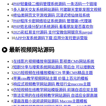
4
PHP轻量级二维码管理系统源码 一条活码一个链接
5
多人聊天交友系统网站源码 可建聊天室能发图文视频
6
修仙类网页文字游戏源码 沉浸式修仙体验系统
7
PHP程序卡密网络验证系统源码 管理端+代理端
8
PHP姓名缘分配对系统源码 看看朋友是否喜欢你
9
2025彩虹易支付源码 支付宝微信网银京东paypal
10
APP分发系统源码下载 应用分发托管运营版
最新视频网站源码
1
在线影片视频播放帝国源码 影视类CMS网站系统
2
短剧分享与搜索系统网站源码 带后台 可以增删改
3
2025短视频在线播放模板T29 苹果CMS精品主题
4
苹果cms教学视频网站主题 价值上百元的模板
5
响应式视频教学网站源码 教培行业maccms主题
6
仿短视频在线教学网站模版源码 前端自适应双主题
7
简洁实用的在线视频教学网站源码 自适应全屏高端
8
漫画连载小说阅读网站源码 Maccms主题模板