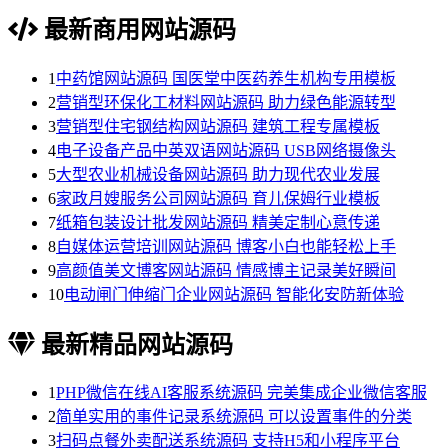
最新商用网站源码
1
中药馆网站源码 国医堂中医药养生机构专用模板
2
营销型环保化工材料网站源码 助力绿色能源转型
3
营销型住宅钢结构网站源码 建筑工程专属模板
4
电子设备产品中英双语网站源码 USB网络摄像头
5
大型农业机械设备网站源码 助力现代农业发展
6
家政月嫂服务公司网站源码 育儿保姆行业模板
7
纸箱包装设计批发网站源码 精美定制心意传递
8
自媒体运营培训网站源码 博客小白也能轻松上手
9
高颜值美文博客网站源码 情感博主记录美好瞬间
10
电动闸门伸缩门企业网站源码 智能化安防新体验
最新精品网站源码
1
PHP微信在线AI客服系统源码 完美集成企业微信客服
2
简单实用的事件记录系统源码 可以设置事件的分类
3
扫码点餐外卖配送系统源码 支持H5和小程序平台