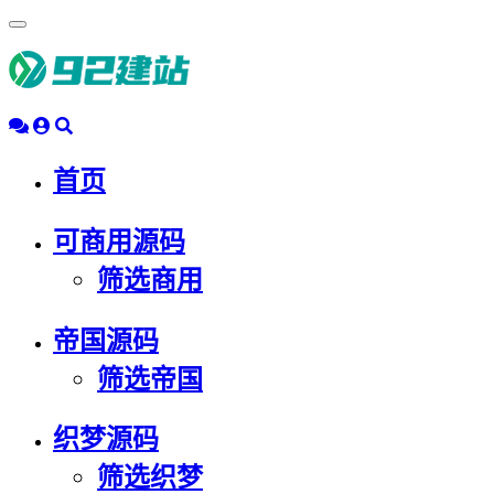
浮
动
导
航
首页
可商用源码
筛选商用
帝国源码
筛选帝国
织梦源码
筛选织梦