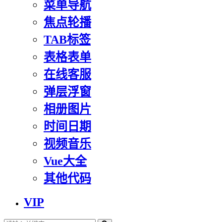
菜单导航
焦点轮播
TAB标签
表格表单
在线客服
弹层浮窗
相册图片
时间日期
视频音乐
Vue大全
其他代码
VIP