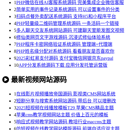
1
PHP微信在线AI客服系统源码 完美集成企业微信客服
2
简单实用的事件记录系统源码 可以设置事件的分类
3
扫码点餐外卖配送系统源码 支持H5和小程序平台
4
PHP轻量级二维码管理系统源码 一条活码一个链接
5
多人聊天交友系统网站源码 可建聊天室能发图文视频
6
修仙类网页文字游戏源码 沉浸式修仙体验系统
7
PHP程序卡密网络验证系统源码 管理端+代理端
8
PHP姓名缘分配对系统源码 看看朋友是否喜欢你
9
2025彩虹易支付源码 支付宝微信网银京东paypal
10
APP分发系统源码下载 应用分发托管运营版
最新视频网站源码
1
在线影片视频播放帝国源码 影视类CMS网站系统
2
短剧分享与搜索系统网站源码 带后台 可以增删改
3
2025短视频在线播放模板T29 苹果CMS精品主题
4
苹果cms教学视频网站主题 价值上百元的模板
5
响应式视频教学网站源码 教培行业maccms主题
6
仿短视频在线教学网站模版源码 前端自适应双主题