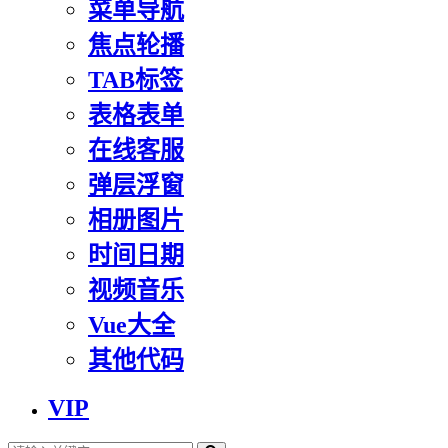
菜单导航
焦点轮播
TAB标签
表格表单
在线客服
弹层浮窗
相册图片
时间日期
视频音乐
Vue大全
其他代码
VIP