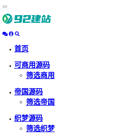
浮
动
导
航
首页
可商用源码
筛选商用
帝国源码
筛选帝国
织梦源码
筛选织梦