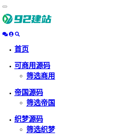
浮
动
导
航
首页
可商用源码
筛选商用
帝国源码
筛选帝国
织梦源码
筛选织梦