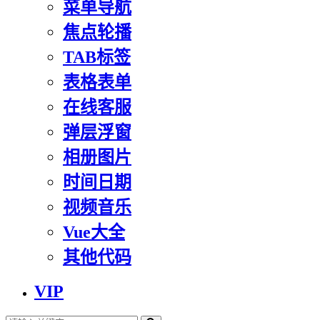
菜单导航
焦点轮播
TAB标签
表格表单
在线客服
弹层浮窗
相册图片
时间日期
视频音乐
Vue大全
其他代码
VIP