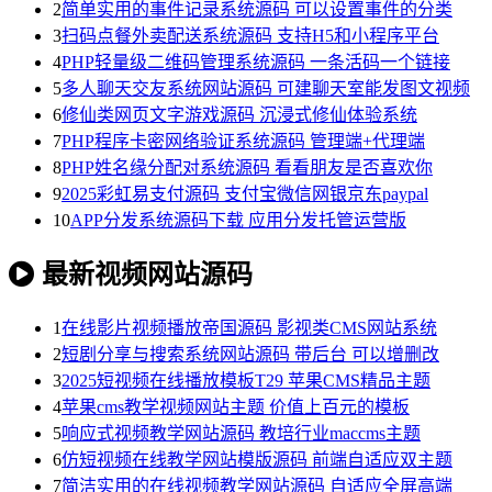
2
简单实用的事件记录系统源码 可以设置事件的分类
3
扫码点餐外卖配送系统源码 支持H5和小程序平台
4
PHP轻量级二维码管理系统源码 一条活码一个链接
5
多人聊天交友系统网站源码 可建聊天室能发图文视频
6
修仙类网页文字游戏源码 沉浸式修仙体验系统
7
PHP程序卡密网络验证系统源码 管理端+代理端
8
PHP姓名缘分配对系统源码 看看朋友是否喜欢你
9
2025彩虹易支付源码 支付宝微信网银京东paypal
10
APP分发系统源码下载 应用分发托管运营版
最新视频网站源码
1
在线影片视频播放帝国源码 影视类CMS网站系统
2
短剧分享与搜索系统网站源码 带后台 可以增删改
3
2025短视频在线播放模板T29 苹果CMS精品主题
4
苹果cms教学视频网站主题 价值上百元的模板
5
响应式视频教学网站源码 教培行业maccms主题
6
仿短视频在线教学网站模版源码 前端自适应双主题
7
简洁实用的在线视频教学网站源码 自适应全屏高端