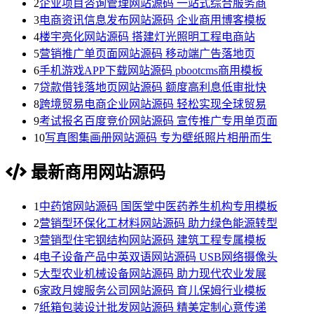
2
企业项目咨询管理网站源码 一站式综合服务商
3
电商资讯信息发布网站源码 企业商用博客模板
4
楼宇亮化网站源码 搭建灯光照明工程电商站
5
营销推广单页面网站源码 移动端广告落地页
6
手机游戏APP下载网站源码 pbootcms商用模板
7
贷款借钱落地页网站源码 额度高利息低审批快
8
跨境贸易电商企业网站源码 轻松实现全球贸易
9
考试报名百度竞价网站源码 宣传推广专用单页面
10
写真图集画册网站源码 专为壁纸照片相册而生
最新商用网站源码
1
中药馆网站源码 国医堂中医药养生机构专用模板
2
营销型环保化工材料网站源码 助力绿色能源转型
3
营销型住宅钢结构网站源码 建筑工程专属模板
4
电子设备产品中英双语网站源码 USB网络摄像头
5
大型农业机械设备网站源码 助力现代农业发展
6
家政月嫂服务公司网站源码 育儿保姆行业模板
7
纸箱包装设计批发网站源码 精美定制心意传递