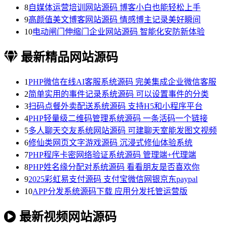
8
自媒体运营培训网站源码 博客小白也能轻松上手
9
高颜值美文博客网站源码 情感博主记录美好瞬间
10
电动闸门伸缩门企业网站源码 智能化安防新体验
最新精品网站源码
1
PHP微信在线AI客服系统源码 完美集成企业微信客服
2
简单实用的事件记录系统源码 可以设置事件的分类
3
扫码点餐外卖配送系统源码 支持H5和小程序平台
4
PHP轻量级二维码管理系统源码 一条活码一个链接
5
多人聊天交友系统网站源码 可建聊天室能发图文视频
6
修仙类网页文字游戏源码 沉浸式修仙体验系统
7
PHP程序卡密网络验证系统源码 管理端+代理端
8
PHP姓名缘分配对系统源码 看看朋友是否喜欢你
9
2025彩虹易支付源码 支付宝微信网银京东paypal
10
APP分发系统源码下载 应用分发托管运营版
最新视频网站源码