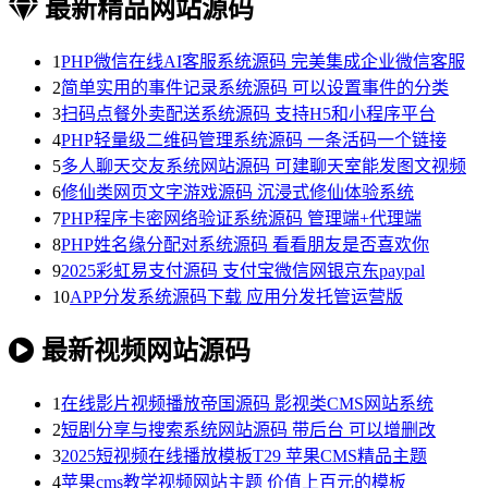
最新精品网站源码
1
PHP微信在线AI客服系统源码 完美集成企业微信客服
2
简单实用的事件记录系统源码 可以设置事件的分类
3
扫码点餐外卖配送系统源码 支持H5和小程序平台
4
PHP轻量级二维码管理系统源码 一条活码一个链接
5
多人聊天交友系统网站源码 可建聊天室能发图文视频
6
修仙类网页文字游戏源码 沉浸式修仙体验系统
7
PHP程序卡密网络验证系统源码 管理端+代理端
8
PHP姓名缘分配对系统源码 看看朋友是否喜欢你
9
2025彩虹易支付源码 支付宝微信网银京东paypal
10
APP分发系统源码下载 应用分发托管运营版
最新视频网站源码
1
在线影片视频播放帝国源码 影视类CMS网站系统
2
短剧分享与搜索系统网站源码 带后台 可以增删改
3
2025短视频在线播放模板T29 苹果CMS精品主题
4
苹果cms教学视频网站主题 价值上百元的模板