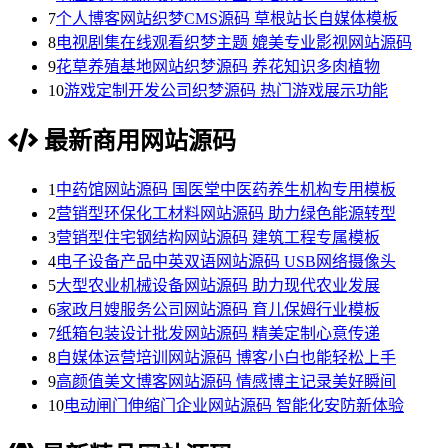
7
个人博客网站织梦CMS源码 草根站长自媒体模板
8
电视剧集在线观看织梦主题 媲美专业影视网站源码
9
花草养殖基地网站织梦源码 养花知识多肉植物
10
游戏定制开发公司织梦源码 热门游戏展示功能
最新商用网站源码
1
中药馆网站源码 国医堂中医药养生机构专用模板
2
营销型环保化工材料网站源码 助力绿色能源转型
3
营销型住宅钢结构网站源码 建筑工程专属模板
4
电子设备产品中英双语网站源码 USB网络摄像头
5
大型农业机械设备网站源码 助力现代农业发展
6
家政月嫂服务公司网站源码 育儿保姆行业模板
7
纸箱包装设计批发网站源码 精美定制心意传递
8
自媒体运营培训网站源码 博客小白也能轻松上手
9
高颜值美文博客网站源码 情感博主记录美好瞬间
10
电动闸门伸缩门企业网站源码 智能化安防新体验