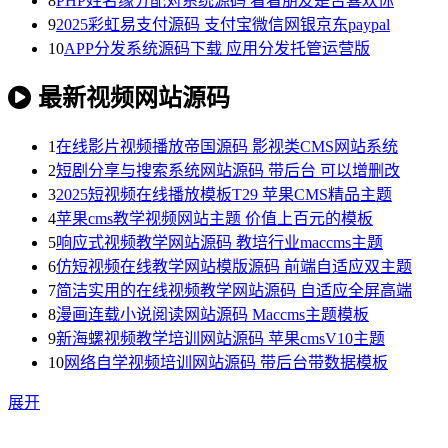
8
PHP姓名缘分配对系统源码 看看朋友是否喜欢你
9
2025彩虹易支付源码 支付宝微信网银京东paypal
10
APP分发系统源码下载 应用分发托管运营版
最新视频网站源码
1
在线影片视频播放帝国源码 影视类CMS网站系统
2
短剧分享与搜索系统网站源码 带后台 可以增删改
3
2025短视频在线播放模板T29 苹果CMS精品主题
4
苹果cms教学视频网站主题 价值上百元的模板
5
响应式视频教学网站源码 教培行业maccms主题
6
仿短视频在线教学网站模版源码 前端自适应双主题
7
简洁实用的在线视频教学网站源码 自适应全屏高端
8
漫画连载小说阅读网站源码 Maccms主题模板
9
新海螺视频教学培训网站源码 苹果cmsV10主题
10
网络自学视频培训网站源码 带后台带数据模板
展开