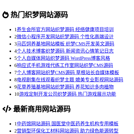
热门织梦网站源码
1
养生会所官方网站织梦源码 经络健康项目培训
2
微信小程序开发网站织梦源码 个性化高端设计
3
马匹饲养基地网站模板 织梦CMS开发英文源码
4
个人技术博客织梦源码 新闻资讯心情笔记日志
5
个人自媒体网站织梦源码 WordPress博客风格
6
响应式手机游戏代练工作室网站织梦CMS源码
7
个人博客网站织梦CMS源码 草根站长自媒体模板
8
电视剧集在线观看织梦主题 媲美专业影视网站源码
9
花草养殖基地网站织梦源码 养花知识多肉植物
10
游戏定制开发公司织梦源码 热门游戏展示功能
最新商用网站源码
1
中药馆网站源码 国医堂中医药养生机构专用模板
2
营销型环保化工材料网站源码 助力绿色能源转型