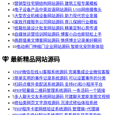
3
营销型住宅钢结构网站源码 建筑工程专属模板
4
电子设备产品中英双语网站源码 USB网络摄像头
5
大型农业机械设备网站源码 助力现代农业发展
6
家政月嫂服务公司网站源码 育儿保姆行业模板
7
纸箱包装设计批发网站源码 精美定制心意传递
8
自媒体运营培训网站源码 博客小白也能轻松上手
9
高颜值美文博客网站源码 情感博主记录美好瞬间
10
电动闸门伸缩门企业网站源码 智能化安防新体验
最新精品网站源码
1
PHP微信在线AI客服系统源码 完美集成企业微信客服
2
简单实用的事件记录系统源码 可以设置事件的分类
3
扫码点餐外卖配送系统源码 支持H5和小程序平台
4
PHP轻量级二维码管理系统源码 一条活码一个链接
5
多人聊天交友系统网站源码 可建聊天室能发图文视频
6
修仙类网页文字游戏源码 沉浸式修仙体验系统
7
PHP程序卡密网络验证系统源码 管理端+代理端