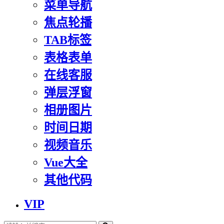
菜单导航
焦点轮播
TAB标签
表格表单
在线客服
弹层浮窗
相册图片
时间日期
视频音乐
Vue大全
其他代码
VIP