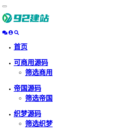
浮
动
导
航
首页
可商用源码
筛选商用
帝国源码
筛选帝国
织梦源码
筛选织梦