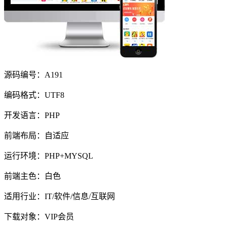
源码编号：A191
编码格式：UTF8
开发语言：PHP
前端布局：自适应
运行环境：PHP+MYSQL
前端主色：白色
适用行业：IT/软件/信息/互联网
下载对象：VIP会员