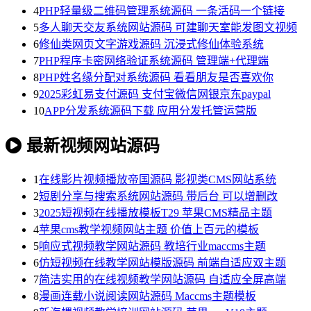
4
PHP轻量级二维码管理系统源码 一条活码一个链接
5
多人聊天交友系统网站源码 可建聊天室能发图文视频
6
修仙类网页文字游戏源码 沉浸式修仙体验系统
7
PHP程序卡密网络验证系统源码 管理端+代理端
8
PHP姓名缘分配对系统源码 看看朋友是否喜欢你
9
2025彩虹易支付源码 支付宝微信网银京东paypal
10
APP分发系统源码下载 应用分发托管运营版
最新视频网站源码
1
在线影片视频播放帝国源码 影视类CMS网站系统
2
短剧分享与搜索系统网站源码 带后台 可以增删改
3
2025短视频在线播放模板T29 苹果CMS精品主题
4
苹果cms教学视频网站主题 价值上百元的模板
5
响应式视频教学网站源码 教培行业maccms主题
6
仿短视频在线教学网站模版源码 前端自适应双主题
7
简洁实用的在线视频教学网站源码 自适应全屏高端
8
漫画连载小说阅读网站源码 Maccms主题模板