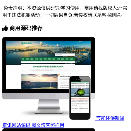
免责声明：本资源仅供研究/学习使用，商用请找版权人;严禁
用于违法犯罪活动，一切后果自负;若侵权请联系客服删除。
商用源码推荐
节能环保新闻
资讯网站源码 图文博客照样用