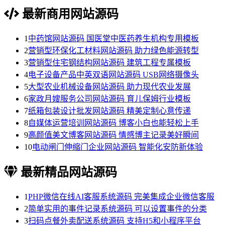
最新商用网站源码
1
中药馆网站源码 国医堂中医药养生机构专用模板
2
营销型环保化工材料网站源码 助力绿色能源转型
3
营销型住宅钢结构网站源码 建筑工程专属模板
4
电子设备产品中英双语网站源码 USB网络摄像头
5
大型农业机械设备网站源码 助力现代农业发展
6
家政月嫂服务公司网站源码 育儿保姆行业模板
7
纸箱包装设计批发网站源码 精美定制心意传递
8
自媒体运营培训网站源码 博客小白也能轻松上手
9
高颜值美文博客网站源码 情感博主记录美好瞬间
10
电动闸门伸缩门企业网站源码 智能化安防新体验
最新精品网站源码
1
PHP微信在线AI客服系统源码 完美集成企业微信客服
2
简单实用的事件记录系统源码 可以设置事件的分类
3
扫码点餐外卖配送系统源码 支持H5和小程序平台