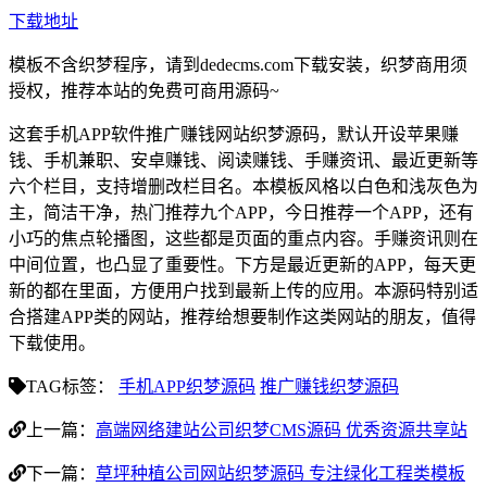
下载地址
模板不含织梦程序，请到dedecms.com下载安装，织梦商用须
授权，推荐本站的免费可商用源码~
这套手机APP软件推广赚钱网站织梦源码，默认开设苹果赚
钱、手机兼职、安卓赚钱、阅读赚钱、手赚资讯、最近更新等
六个栏目，支持增删改栏目名。本模板风格以白色和浅灰色为
主，简洁干净，热门推荐九个APP，今日推荐一个APP，还有
小巧的焦点轮播图，这些都是页面的重点内容。手赚资讯则在
中间位置，也凸显了重要性。下方是最近更新的APP，每天更
新的都在里面，方便用户找到最新上传的应用。本源码特别适
合搭建APP类的网站，推荐给想要制作这类网站的朋友，值得
下载使用。
TAG标签：
手机APP织梦源码
推广赚钱织梦源码
上一篇：
高端网络建站公司织梦CMS源码 优秀资源共享站
下一篇：
草坪种植公司网站织梦源码 专注绿化工程类模板