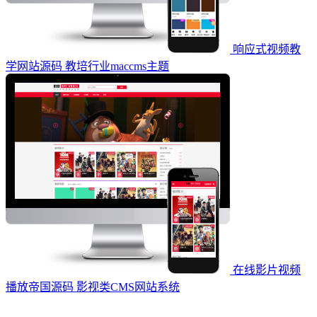
响应式视频教
学网站源码 教培行业maccms主题
在线影片视频
播放帝国源码 影视类CMS网站系统