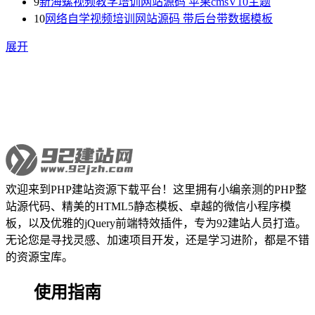
9
新海螺视频教学培训网站源码 苹果cmsV10主题
10
网络自学视频培训网站源码 带后台带数据模板
展开
欢迎来到PHP建站资源下载平台！这里拥有小编亲测的PHP整
站源代码、精美的HTML5静态模板、卓越的微信小程序模
板，以及优雅的jQuery前端特效插件，专为92建站人员打造。
无论您是寻找灵感、加速项目开发，还是学习进阶，都是不错
的资源宝库。
使用指南