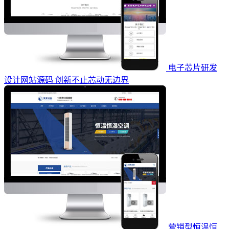
电子芯片研发
设计网站源码 创新不止芯动无边界
营销型恒温恒