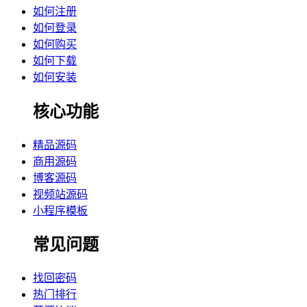
如何注册
如何登录
如何购买
如何下载
如何安装
核心功能
精品源码
商用源码
博客源码
视频站源码
小程序模板
常见问题
找回密码
热门排行