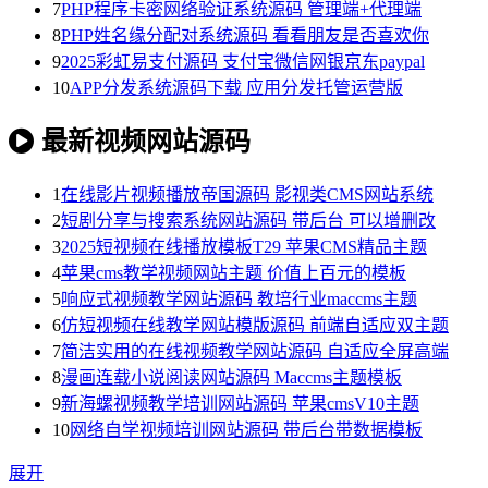
7
PHP程序卡密网络验证系统源码 管理端+代理端
8
PHP姓名缘分配对系统源码 看看朋友是否喜欢你
9
2025彩虹易支付源码 支付宝微信网银京东paypal
10
APP分发系统源码下载 应用分发托管运营版
最新视频网站源码
1
在线影片视频播放帝国源码 影视类CMS网站系统
2
短剧分享与搜索系统网站源码 带后台 可以增删改
3
2025短视频在线播放模板T29 苹果CMS精品主题
4
苹果cms教学视频网站主题 价值上百元的模板
5
响应式视频教学网站源码 教培行业maccms主题
6
仿短视频在线教学网站模版源码 前端自适应双主题
7
简洁实用的在线视频教学网站源码 自适应全屏高端
8
漫画连载小说阅读网站源码 Maccms主题模板
9
新海螺视频教学培训网站源码 苹果cmsV10主题
10
网络自学视频培训网站源码 带后台带数据模板
展开