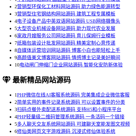
2
营销型环保化工材料网站源码 助力绿色能源转型
3
营销型住宅钢结构网站源码 建筑工程专属模板
4
电子设备产品中英双语网站源码 USB网络摄像头
5
大型农业机械设备网站源码 助力现代农业发展
6
家政月嫂服务公司网站源码 育儿保姆行业模板
7
纸箱包装设计批发网站源码 精美定制心意传递
8
自媒体运营培训网站源码 博客小白也能轻松上手
9
高颜值美文博客网站源码 情感博主记录美好瞬间
10
电动闸门伸缩门企业网站源码 智能化安防新体验
最新精品网站源码
1
PHP微信在线AI客服系统源码 完美集成企业微信客服
2
简单实用的事件记录系统源码 可以设置事件的分类
3
扫码点餐外卖配送系统源码 支持H5和小程序平台
4
PHP轻量级二维码管理系统源码 一条活码一个链接
5
多人聊天交友系统网站源码 可建聊天室能发图文视频
6
修仙类网页文字游戏源码 沉浸式修仙体验系统