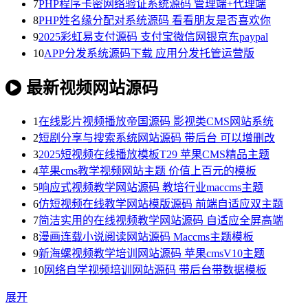
7
PHP程序卡密网络验证系统源码 管理端+代理端
8
PHP姓名缘分配对系统源码 看看朋友是否喜欢你
9
2025彩虹易支付源码 支付宝微信网银京东paypal
10
APP分发系统源码下载 应用分发托管运营版
最新视频网站源码
1
在线影片视频播放帝国源码 影视类CMS网站系统
2
短剧分享与搜索系统网站源码 带后台 可以增删改
3
2025短视频在线播放模板T29 苹果CMS精品主题
4
苹果cms教学视频网站主题 价值上百元的模板
5
响应式视频教学网站源码 教培行业maccms主题
6
仿短视频在线教学网站模版源码 前端自适应双主题
7
简洁实用的在线视频教学网站源码 自适应全屏高端
8
漫画连载小说阅读网站源码 Maccms主题模板
9
新海螺视频教学培训网站源码 苹果cmsV10主题
10
网络自学视频培训网站源码 带后台带数据模板
展开