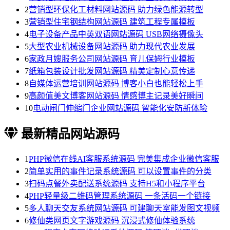
2
营销型环保化工材料网站源码 助力绿色能源转型
3
营销型住宅钢结构网站源码 建筑工程专属模板
4
电子设备产品中英双语网站源码 USB网络摄像头
5
大型农业机械设备网站源码 助力现代农业发展
6
家政月嫂服务公司网站源码 育儿保姆行业模板
7
纸箱包装设计批发网站源码 精美定制心意传递
8
自媒体运营培训网站源码 博客小白也能轻松上手
9
高颜值美文博客网站源码 情感博主记录美好瞬间
10
电动闸门伸缩门企业网站源码 智能化安防新体验
最新精品网站源码
1
PHP微信在线AI客服系统源码 完美集成企业微信客服
2
简单实用的事件记录系统源码 可以设置事件的分类
3
扫码点餐外卖配送系统源码 支持H5和小程序平台
4
PHP轻量级二维码管理系统源码 一条活码一个链接
5
多人聊天交友系统网站源码 可建聊天室能发图文视频
6
修仙类网页文字游戏源码 沉浸式修仙体验系统