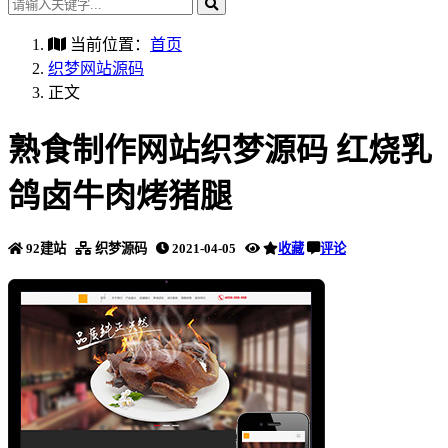
当前位置：
首页
织梦网站源码
正文
熟食制作网站织梦源码 红烧乳
鸽卤牛肉烤猪腿
92建站
织梦源码
2021-04-05
收藏
评论