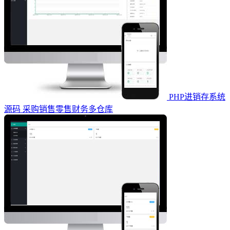
PHP进销存系统
源码 采购销售零售财务多仓库