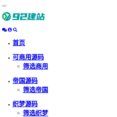
浮
动
导
航
首页
可商用源码
筛选商用
帝国源码
筛选帝国
织梦源码
筛选织梦