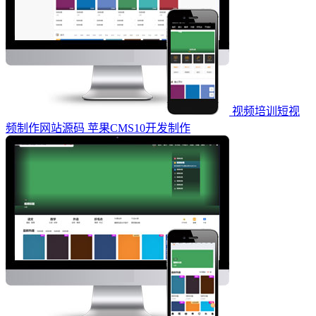
视频培训短视
频制作网站源码 苹果CMS10开发制作