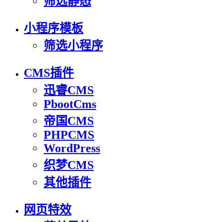
筛选静态
小程序模板
筛选小程序
CMS插件
迅睿CMS
PbootCms
帝国CMS
PHPCMS
WordPress
织梦CMS
其他插件
网页特效