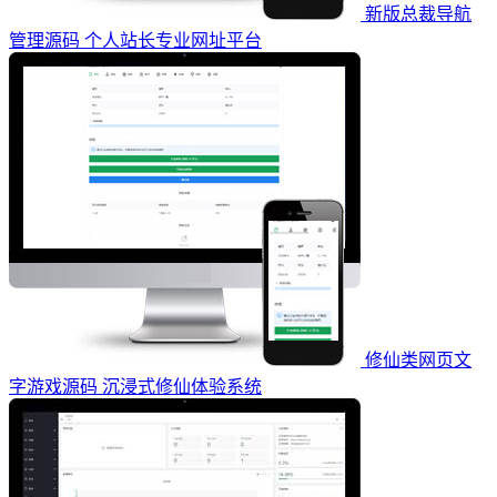
新版总裁导航
管理源码 个人站长专业网址平台
修仙类网页文
字游戏源码 沉浸式修仙体验系统