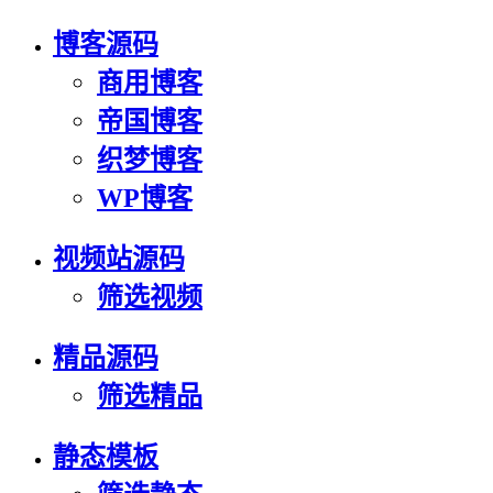
博客源码
商用博客
帝国博客
织梦博客
WP博客
视频站源码
筛选视频
精品源码
筛选精品
静态模板