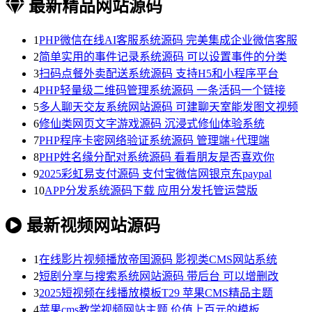
最新精品网站源码
1
PHP微信在线AI客服系统源码 完美集成企业微信客服
2
简单实用的事件记录系统源码 可以设置事件的分类
3
扫码点餐外卖配送系统源码 支持H5和小程序平台
4
PHP轻量级二维码管理系统源码 一条活码一个链接
5
多人聊天交友系统网站源码 可建聊天室能发图文视频
6
修仙类网页文字游戏源码 沉浸式修仙体验系统
7
PHP程序卡密网络验证系统源码 管理端+代理端
8
PHP姓名缘分配对系统源码 看看朋友是否喜欢你
9
2025彩虹易支付源码 支付宝微信网银京东paypal
10
APP分发系统源码下载 应用分发托管运营版
最新视频网站源码
1
在线影片视频播放帝国源码 影视类CMS网站系统
2
短剧分享与搜索系统网站源码 带后台 可以增删改
3
2025短视频在线播放模板T29 苹果CMS精品主题
4
苹果cms教学视频网站主题 价值上百元的模板