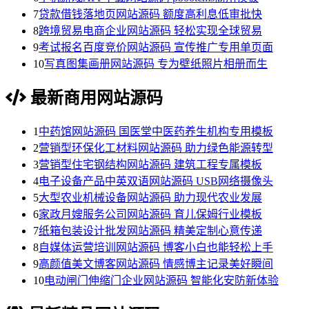
7
贷款借钱落地页网站源码 额度高利息低审批快
8
跨境贸易电商企业网站源码 轻松实现全球贸易
9
考试报名百度竞价网站源码 宣传推广专用单页面
10
写真图集画册网站源码 专为壁纸照片相册而生
最新商用网站源码
1
中药馆网站源码 国医堂中医药养生机构专用模板
2
营销型环保化工材料网站源码 助力绿色能源转型
3
营销型住宅钢结构网站源码 建筑工程专属模板
4
电子设备产品中英双语网站源码 USB网络摄像头
5
大型农业机械设备网站源码 助力现代农业发展
6
家政月嫂服务公司网站源码 育儿保姆行业模板
7
纸箱包装设计批发网站源码 精美定制心意传递
8
自媒体运营培训网站源码 博客小白也能轻松上手
9
高颜值美文博客网站源码 情感博主记录美好瞬间
10
电动闸门伸缩门企业网站源码 智能化安防新体验