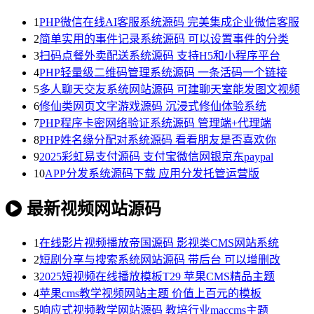
1
PHP微信在线AI客服系统源码 完美集成企业微信客服
2
简单实用的事件记录系统源码 可以设置事件的分类
3
扫码点餐外卖配送系统源码 支持H5和小程序平台
4
PHP轻量级二维码管理系统源码 一条活码一个链接
5
多人聊天交友系统网站源码 可建聊天室能发图文视频
6
修仙类网页文字游戏源码 沉浸式修仙体验系统
7
PHP程序卡密网络验证系统源码 管理端+代理端
8
PHP姓名缘分配对系统源码 看看朋友是否喜欢你
9
2025彩虹易支付源码 支付宝微信网银京东paypal
10
APP分发系统源码下载 应用分发托管运营版
最新视频网站源码
1
在线影片视频播放帝国源码 影视类CMS网站系统
2
短剧分享与搜索系统网站源码 带后台 可以增删改
3
2025短视频在线播放模板T29 苹果CMS精品主题
4
苹果cms教学视频网站主题 价值上百元的模板
5
响应式视频教学网站源码 教培行业maccms主题