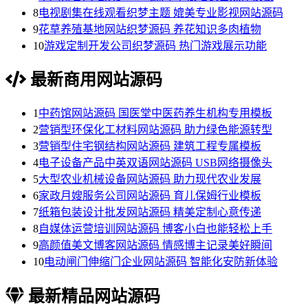
8
电视剧集在线观看织梦主题 媲美专业影视网站源码
9
花草养殖基地网站织梦源码 养花知识多肉植物
10
游戏定制开发公司织梦源码 热门游戏展示功能
最新商用网站源码
1
中药馆网站源码 国医堂中医药养生机构专用模板
2
营销型环保化工材料网站源码 助力绿色能源转型
3
营销型住宅钢结构网站源码 建筑工程专属模板
4
电子设备产品中英双语网站源码 USB网络摄像头
5
大型农业机械设备网站源码 助力现代农业发展
6
家政月嫂服务公司网站源码 育儿保姆行业模板
7
纸箱包装设计批发网站源码 精美定制心意传递
8
自媒体运营培训网站源码 博客小白也能轻松上手
9
高颜值美文博客网站源码 情感博主记录美好瞬间
10
电动闸门伸缩门企业网站源码 智能化安防新体验
最新精品网站源码