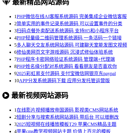
最新精品网站源码
1
PHP微信在线AI客服系统源码 完美集成企业微信客服
2
简单实用的事件记录系统源码 可以设置事件的分类
3
扫码点餐外卖配送系统源码 支持H5和小程序平台
4
PHP轻量级二维码管理系统源码 一条活码一个链接
5
多人聊天交友系统网站源码 可建聊天室能发图文视频
6
修仙类网页文字游戏源码 沉浸式修仙体验系统
7
PHP程序卡密网络验证系统源码 管理端+代理端
8
PHP姓名缘分配对系统源码 看看朋友是否喜欢你
9
2025彩虹易支付源码 支付宝微信网银京东paypal
10
APP分发系统源码下载 应用分发托管运营版
最新视频网站源码
1
在线影片视频播放帝国源码 影视类CMS网站系统
2
短剧分享与搜索系统网站源码 带后台 可以增删改
3
2025短视频在线播放模板T29 苹果CMS精品主题
4
苹果cms教学视频网站主题 价值上百元的模板