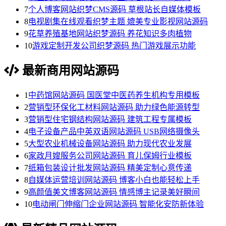
7
个人博客网站织梦CMS源码 草根站长自媒体模板
8
电视剧集在线观看织梦主题 媲美专业影视网站源码
9
花草养殖基地网站织梦源码 养花知识多肉植物
10
游戏定制开发公司织梦源码 热门游戏展示功能
最新商用网站源码
1
中药馆网站源码 国医堂中医药养生机构专用模板
2
营销型环保化工材料网站源码 助力绿色能源转型
3
营销型住宅钢结构网站源码 建筑工程专属模板
4
电子设备产品中英双语网站源码 USB网络摄像头
5
大型农业机械设备网站源码 助力现代农业发展
6
家政月嫂服务公司网站源码 育儿保姆行业模板
7
纸箱包装设计批发网站源码 精美定制心意传递
8
自媒体运营培训网站源码 博客小白也能轻松上手
9
高颜值美文博客网站源码 情感博主记录美好瞬间
10
电动闸门伸缩门企业网站源码 智能化安防新体验