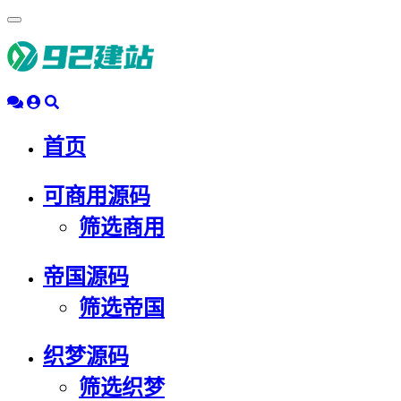
浮
动
导
航
首页
可商用源码
筛选商用
帝国源码
筛选帝国
织梦源码
筛选织梦