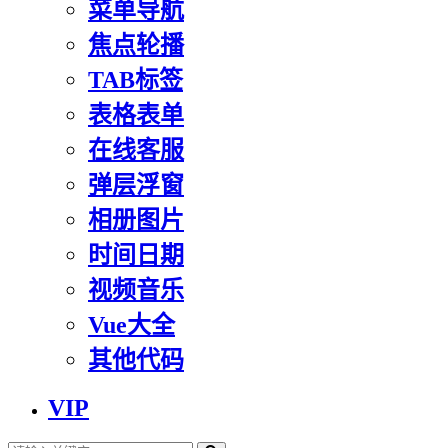
菜单导航
焦点轮播
TAB标签
表格表单
在线客服
弹层浮窗
相册图片
时间日期
视频音乐
Vue大全
其他代码
VIP