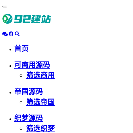
浮
动
导
航
首页
可商用源码
筛选商用
帝国源码
筛选帝国
织梦源码
筛选织梦