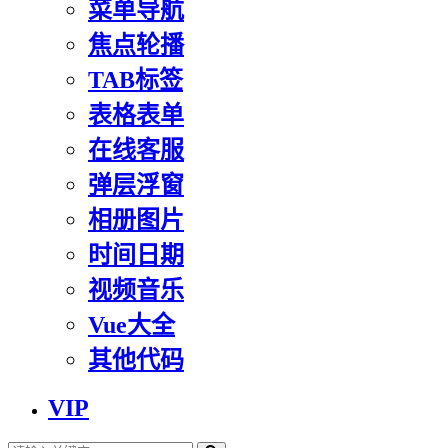
菜单导航
焦点轮播
TAB标签
表格表单
在线客服
弹层浮窗
相册图片
时间日期
视频音乐
Vue大全
其他代码
VIP