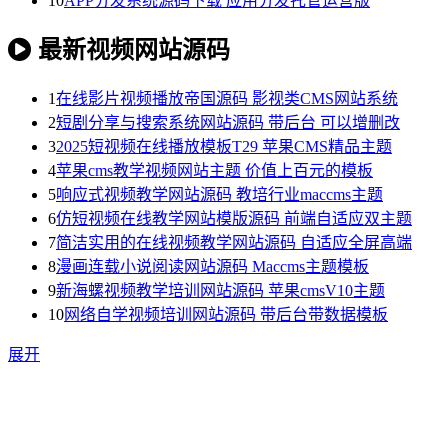
10
APP分发系统源码下载 应用分发托管运营版
最新视频网站源码
1
在线影片视频播放帝国源码 影视类CMS网站系统
2
短剧分享与搜索系统网站源码 带后台 可以增删改
3
2025短视频在线播放模板T29 苹果CMS精品主题
4
苹果cms教学视频网站主题 价值上百元的模板
5
响应式视频教学网站源码 教培行业maccms主题
6
仿短视频在线教学网站模版源码 前端自适应双主题
7
简洁实用的在线视频教学网站源码 自适应全屏高端
8
漫画连载小说阅读网站源码 Maccms主题模板
9
新海螺视频教学培训网站源码 苹果cmsV10主题
10
网络自学视频培训网站源码 带后台带数据模板
展开