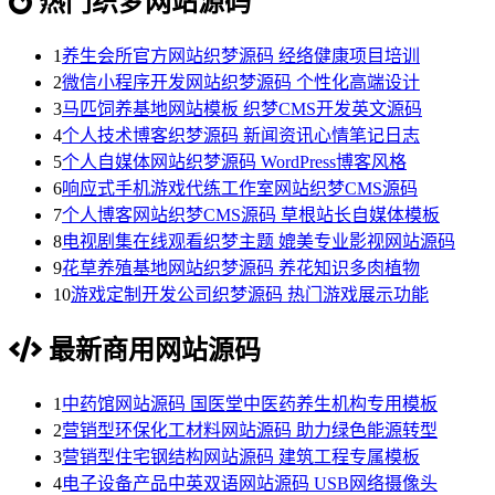
热门织梦网站源码
1
养生会所官方网站织梦源码 经络健康项目培训
2
微信小程序开发网站织梦源码 个性化高端设计
3
马匹饲养基地网站模板 织梦CMS开发英文源码
4
个人技术博客织梦源码 新闻资讯心情笔记日志
5
个人自媒体网站织梦源码 WordPress博客风格
6
响应式手机游戏代练工作室网站织梦CMS源码
7
个人博客网站织梦CMS源码 草根站长自媒体模板
8
电视剧集在线观看织梦主题 媲美专业影视网站源码
9
花草养殖基地网站织梦源码 养花知识多肉植物
10
游戏定制开发公司织梦源码 热门游戏展示功能
最新商用网站源码
1
中药馆网站源码 国医堂中医药养生机构专用模板
2
营销型环保化工材料网站源码 助力绿色能源转型
3
营销型住宅钢结构网站源码 建筑工程专属模板
4
电子设备产品中英双语网站源码 USB网络摄像头