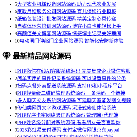
5
大型农业机械设备网站源码 助力现代农业发展
6
家政月嫂服务公司网站源码 育儿保姆行业模板
7
纸箱包装设计批发网站源码 精美定制心意传递
8
自媒体运营培训网站源码 博客小白也能轻松上手
9
高颜值美文博客网站源码 情感博主记录美好瞬间
10
电动闸门伸缩门企业网站源码 智能化安防新体验
最新精品网站源码
1
PHP微信在线AI客服系统源码 完美集成企业微信客服
2
简单实用的事件记录系统源码 可以设置事件的分类
3
扫码点餐外卖配送系统源码 支持H5和小程序平台
4
PHP轻量级二维码管理系统源码 一条活码一个链接
5
多人聊天交友系统网站源码 可建聊天室能发图文视频
6
修仙类网页文字游戏源码 沉浸式修仙体验系统
7
PHP程序卡密网络验证系统源码 管理端+代理端
8
PHP姓名缘分配对系统源码 看看朋友是否喜欢你
9
2025彩虹易支付源码 支付宝微信网银京东paypal