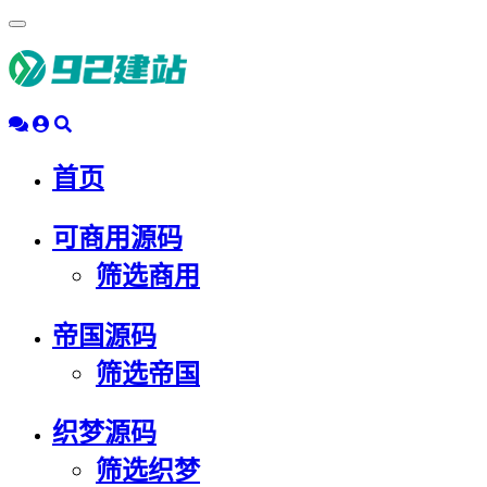
浮
动
导
航
首页
可商用源码
筛选商用
帝国源码
筛选帝国
织梦源码
筛选织梦