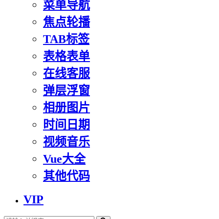
菜单导航
焦点轮播
TAB标签
表格表单
在线客服
弹层浮窗
相册图片
时间日期
视频音乐
Vue大全
其他代码
VIP