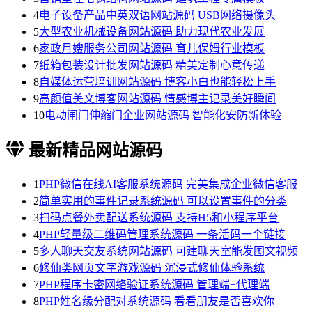
4
电子设备产品中英双语网站源码 USB网络摄像头
5
大型农业机械设备网站源码 助力现代农业发展
6
家政月嫂服务公司网站源码 育儿保姆行业模板
7
纸箱包装设计批发网站源码 精美定制心意传递
8
自媒体运营培训网站源码 博客小白也能轻松上手
9
高颜值美文博客网站源码 情感博主记录美好瞬间
10
电动闸门伸缩门企业网站源码 智能化安防新体验
最新精品网站源码
1
PHP微信在线AI客服系统源码 完美集成企业微信客服
2
简单实用的事件记录系统源码 可以设置事件的分类
3
扫码点餐外卖配送系统源码 支持H5和小程序平台
4
PHP轻量级二维码管理系统源码 一条活码一个链接
5
多人聊天交友系统网站源码 可建聊天室能发图文视频
6
修仙类网页文字游戏源码 沉浸式修仙体验系统
7
PHP程序卡密网络验证系统源码 管理端+代理端
8
PHP姓名缘分配对系统源码 看看朋友是否喜欢你