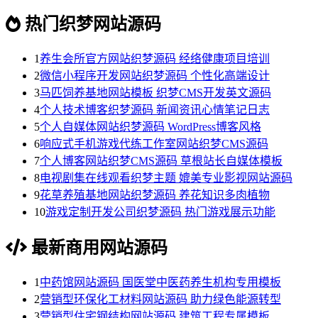
热门织梦网站源码
1
养生会所官方网站织梦源码 经络健康项目培训
2
微信小程序开发网站织梦源码 个性化高端设计
3
马匹饲养基地网站模板 织梦CMS开发英文源码
4
个人技术博客织梦源码 新闻资讯心情笔记日志
5
个人自媒体网站织梦源码 WordPress博客风格
6
响应式手机游戏代练工作室网站织梦CMS源码
7
个人博客网站织梦CMS源码 草根站长自媒体模板
8
电视剧集在线观看织梦主题 媲美专业影视网站源码
9
花草养殖基地网站织梦源码 养花知识多肉植物
10
游戏定制开发公司织梦源码 热门游戏展示功能
最新商用网站源码
1
中药馆网站源码 国医堂中医药养生机构专用模板
2
营销型环保化工材料网站源码 助力绿色能源转型
3
营销型住宅钢结构网站源码 建筑工程专属模板