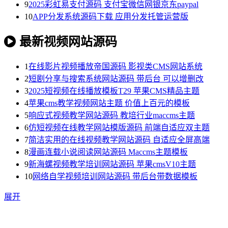
9
2025彩虹易支付源码 支付宝微信网银京东paypal
10
APP分发系统源码下载 应用分发托管运营版
最新视频网站源码
1
在线影片视频播放帝国源码 影视类CMS网站系统
2
短剧分享与搜索系统网站源码 带后台 可以增删改
3
2025短视频在线播放模板T29 苹果CMS精品主题
4
苹果cms教学视频网站主题 价值上百元的模板
5
响应式视频教学网站源码 教培行业maccms主题
6
仿短视频在线教学网站模版源码 前端自适应双主题
7
简洁实用的在线视频教学网站源码 自适应全屏高端
8
漫画连载小说阅读网站源码 Maccms主题模板
9
新海螺视频教学培训网站源码 苹果cmsV10主题
10
网络自学视频培训网站源码 带后台带数据模板
展开