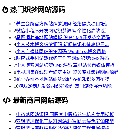
热门织梦网站源码
1
养生会所官方网站织梦源码 经络健康项目培训
2
微信小程序开发网站织梦源码 个性化高端设计
3
马匹饲养基地网站模板 织梦CMS开发英文源码
4
个人技术博客织梦源码 新闻资讯心情笔记日志
5
个人自媒体网站织梦源码 WordPress博客风格
6
响应式手机游戏代练工作室网站织梦CMS源码
7
个人博客网站织梦CMS源码 草根站长自媒体模板
8
电视剧集在线观看织梦主题 媲美专业影视网站源码
9
花草养殖基地网站织梦源码 养花知识多肉植物
10
游戏定制开发公司织梦源码 热门游戏展示功能
最新商用网站源码
1
中药馆网站源码 国医堂中医药养生机构专用模板
2
营销型环保化工材料网站源码 助力绿色能源转型
3
营销型住宅钢结构网站源码 建筑工程专属模板