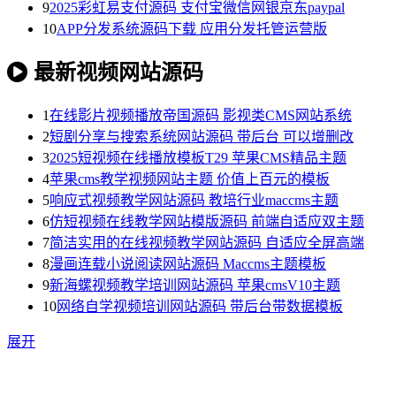
9
2025彩虹易支付源码 支付宝微信网银京东paypal
10
APP分发系统源码下载 应用分发托管运营版
最新视频网站源码
1
在线影片视频播放帝国源码 影视类CMS网站系统
2
短剧分享与搜索系统网站源码 带后台 可以增删改
3
2025短视频在线播放模板T29 苹果CMS精品主题
4
苹果cms教学视频网站主题 价值上百元的模板
5
响应式视频教学网站源码 教培行业maccms主题
6
仿短视频在线教学网站模版源码 前端自适应双主题
7
简洁实用的在线视频教学网站源码 自适应全屏高端
8
漫画连载小说阅读网站源码 Maccms主题模板
9
新海螺视频教学培训网站源码 苹果cmsV10主题
10
网络自学视频培训网站源码 带后台带数据模板
展开