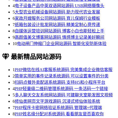
4
电子设备产品中英双语网站源码 USB网络摄像头
5
大型农业机械设备网站源码 助力现代农业发展
6
家政月嫂服务公司网站源码 育儿保姆行业模板
7
纸箱包装设计批发网站源码 精美定制心意传递
8
自媒体运营培训网站源码 博客小白也能轻松上手
9
高颜值美文博客网站源码 情感博主记录美好瞬间
10
电动闸门伸缩门企业网站源码 智能化安防新体验
最新精品网站源码
1
PHP微信在线AI客服系统源码 完美集成企业微信客服
2
简单实用的事件记录系统源码 可以设置事件的分类
3
扫码点餐外卖配送系统源码 支持H5和小程序平台
4
PHP轻量级二维码管理系统源码 一条活码一个链接
5
多人聊天交友系统网站源码 可建聊天室能发图文视频
6
修仙类网页文字游戏源码 沉浸式修仙体验系统
7
PHP程序卡密网络验证系统源码 管理端+代理端
8
PHP姓名缘分配对系统源码 看看朋友是否喜欢你