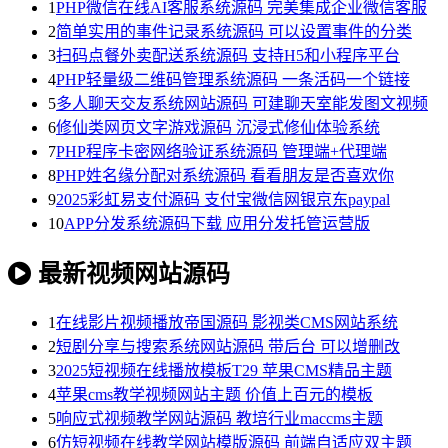
1
PHP微信在线AI客服系统源码 完美集成企业微信客服
2
简单实用的事件记录系统源码 可以设置事件的分类
3
扫码点餐外卖配送系统源码 支持H5和小程序平台
4
PHP轻量级二维码管理系统源码 一条活码一个链接
5
多人聊天交友系统网站源码 可建聊天室能发图文视频
6
修仙类网页文字游戏源码 沉浸式修仙体验系统
7
PHP程序卡密网络验证系统源码 管理端+代理端
8
PHP姓名缘分配对系统源码 看看朋友是否喜欢你
9
2025彩虹易支付源码 支付宝微信网银京东paypal
10
APP分发系统源码下载 应用分发托管运营版
最新视频网站源码
1
在线影片视频播放帝国源码 影视类CMS网站系统
2
短剧分享与搜索系统网站源码 带后台 可以增删改
3
2025短视频在线播放模板T29 苹果CMS精品主题
4
苹果cms教学视频网站主题 价值上百元的模板
5
响应式视频教学网站源码 教培行业maccms主题
6
仿短视频在线教学网站模版源码 前端自适应双主题