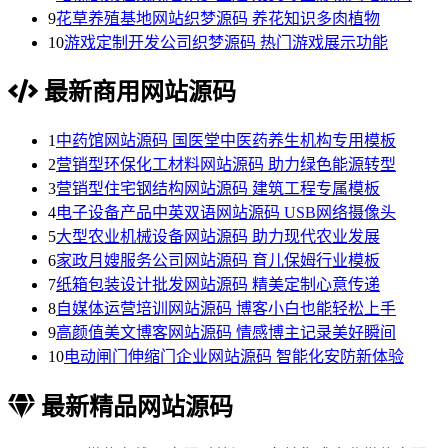
9
花草养殖基地网站织梦源码 养花知识多肉植物
10
游戏定制开发公司织梦源码 热门游戏展示功能
最新商用网站源码
1
中药馆网站源码 国医堂中医药养生机构专用模板
2
营销型环保化工材料网站源码 助力绿色能源转型
3
营销型住宅钢结构网站源码 建筑工程专属模板
4
电子设备产品中英双语网站源码 USB网络摄像头
5
大型农业机械设备网站源码 助力现代农业发展
6
家政月嫂服务公司网站源码 育儿保姆行业模板
7
纸箱包装设计批发网站源码 精美定制心意传递
8
自媒体运营培训网站源码 博客小白也能轻松上手
9
高颜值美文博客网站源码 情感博主记录美好瞬间
10
电动闸门伸缩门企业网站源码 智能化安防新体验
最新精品网站源码