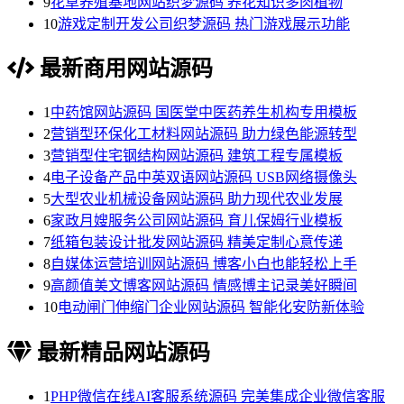
9
花草养殖基地网站织梦源码 养花知识多肉植物
10
游戏定制开发公司织梦源码 热门游戏展示功能
最新商用网站源码
1
中药馆网站源码 国医堂中医药养生机构专用模板
2
营销型环保化工材料网站源码 助力绿色能源转型
3
营销型住宅钢结构网站源码 建筑工程专属模板
4
电子设备产品中英双语网站源码 USB网络摄像头
5
大型农业机械设备网站源码 助力现代农业发展
6
家政月嫂服务公司网站源码 育儿保姆行业模板
7
纸箱包装设计批发网站源码 精美定制心意传递
8
自媒体运营培训网站源码 博客小白也能轻松上手
9
高颜值美文博客网站源码 情感博主记录美好瞬间
10
电动闸门伸缩门企业网站源码 智能化安防新体验
最新精品网站源码
1
PHP微信在线AI客服系统源码 完美集成企业微信客服