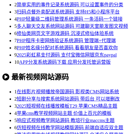
2
简单实用的事件记录系统源码 可以设置事件的分类
3
扫码点餐外卖配送系统源码 支持H5和小程序平台
4
PHP轻量级二维码管理系统源码 一条活码一个链接
5
多人聊天交友系统网站源码 可建聊天室能发图文视频
6
修仙类网页文字游戏源码 沉浸式修仙体验系统
7
PHP程序卡密网络验证系统源码 管理端+代理端
8
PHP姓名缘分配对系统源码 看看朋友是否喜欢你
9
2025彩虹易支付源码 支付宝微信网银京东paypal
10
APP分发系统源码下载 应用分发托管运营版
最新视频网站源码
1
在线影片视频播放帝国源码 影视类CMS网站系统
2
短剧分享与搜索系统网站源码 带后台 可以增删改
3
2025短视频在线播放模板T29 苹果CMS精品主题
4
苹果cms教学视频网站主题 价值上百元的模板
5
响应式视频教学网站源码 教培行业maccms主题
6
仿短视频在线教学网站模版源码 前端自适应双主题