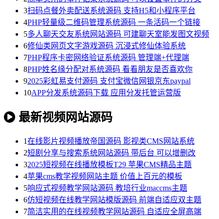
3
扫码点餐外卖配送系统源码 支持H5和小程序平台
4
PHP轻量级二维码管理系统源码 一条活码一个链接
5
多人聊天交友系统网站源码 可建聊天室能发图文视频
6
修仙类网页文字游戏源码 沉浸式修仙体验系统
7
PHP程序卡密网络验证系统源码 管理端+代理端
8
PHP姓名缘分配对系统源码 看看朋友是否喜欢你
9
2025彩虹易支付源码 支付宝微信网银京东paypal
10
APP分发系统源码下载 应用分发托管运营版
最新视频网站源码
1
在线影片视频播放帝国源码 影视类CMS网站系统
2
短剧分享与搜索系统网站源码 带后台 可以增删改
3
2025短视频在线播放模板T29 苹果CMS精品主题
4
苹果cms教学视频网站主题 价值上百元的模板
5
响应式视频教学网站源码 教培行业maccms主题
6
仿短视频在线教学网站模版源码 前端自适应双主题
7
简洁实用的在线视频教学网站源码 自适应全屏高端