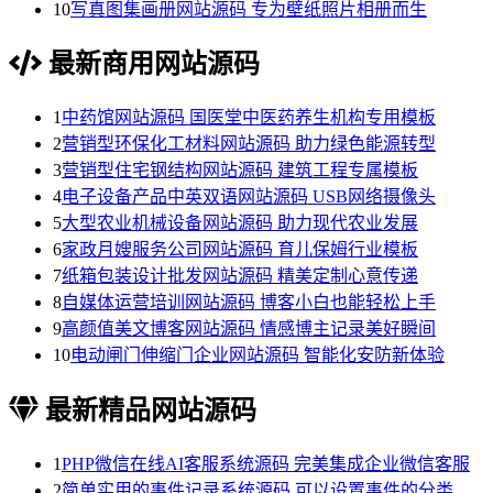
10
写真图集画册网站源码 专为壁纸照片相册而生
最新商用网站源码
1
中药馆网站源码 国医堂中医药养生机构专用模板
2
营销型环保化工材料网站源码 助力绿色能源转型
3
营销型住宅钢结构网站源码 建筑工程专属模板
4
电子设备产品中英双语网站源码 USB网络摄像头
5
大型农业机械设备网站源码 助力现代农业发展
6
家政月嫂服务公司网站源码 育儿保姆行业模板
7
纸箱包装设计批发网站源码 精美定制心意传递
8
自媒体运营培训网站源码 博客小白也能轻松上手
9
高颜值美文博客网站源码 情感博主记录美好瞬间
10
电动闸门伸缩门企业网站源码 智能化安防新体验
最新精品网站源码
1
PHP微信在线AI客服系统源码 完美集成企业微信客服
2
简单实用的事件记录系统源码 可以设置事件的分类