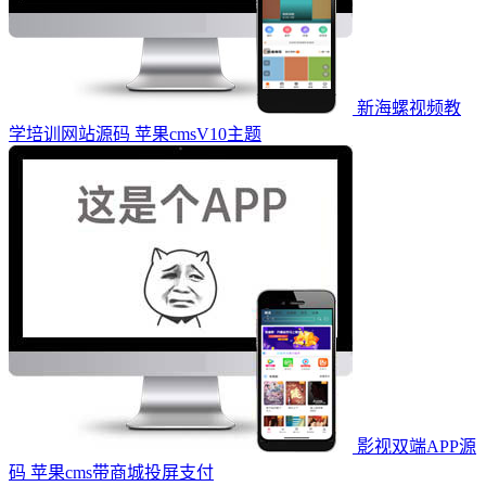
新海螺视频教
学培训网站源码 苹果cmsV10主题
影视双端APP源
码 苹果cms带商城投屏支付