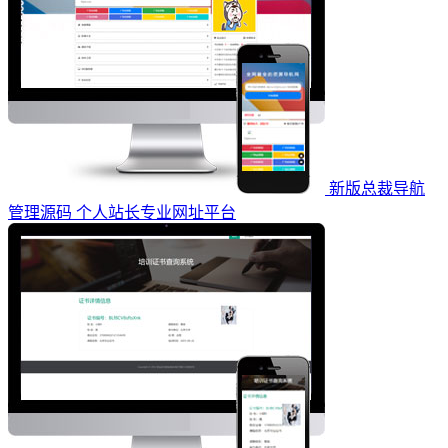
新版总裁导航
管理源码 个人站长专业网址平台