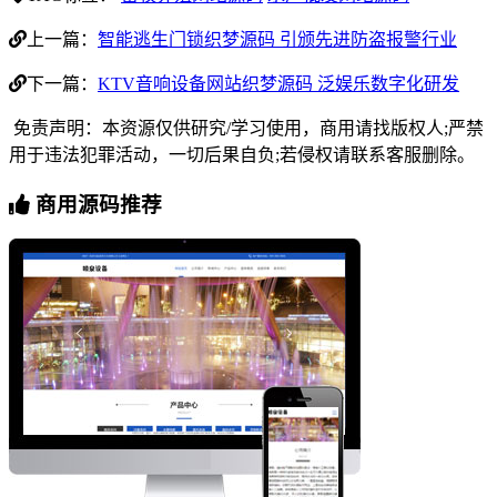
上一篇：
智能逃生门锁织梦源码 引颁先进防盗报警行业
下一篇：
KTV音响设备网站织梦源码 泛娱乐数字化研发
免责声明：本资源仅供研究/学习使用，商用请找版权人;严禁
用于违法犯罪活动，一切后果自负;若侵权请联系客服删除。
商用源码推荐