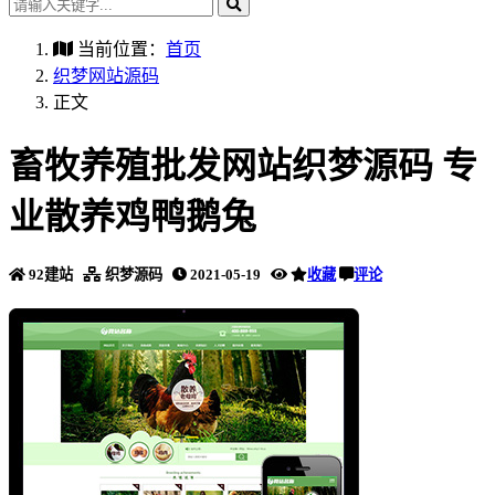
当前位置：
首页
织梦网站源码
正文
畜牧养殖批发网站织梦源码 专
业散养鸡鸭鹅兔
92建站
织梦源码
2021-05-19
收藏
评论