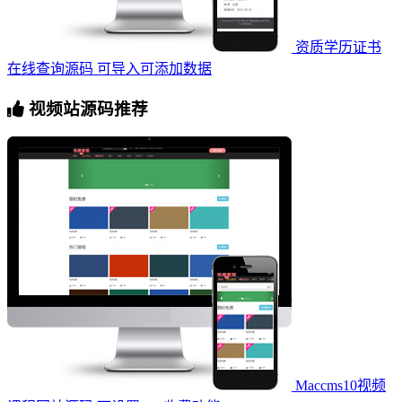
资质学历证书
在线查询源码 可导入可添加数据
视频站源码推荐
Maccms10视频