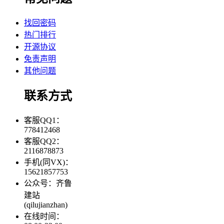
找回密码
热门排行
开源协议
免责声明
其他问题
联系方式
客服QQ1：
778412468
客服QQ2：
2116878873
手机(同VX)：
15621857753
公众号：齐鲁
建站
(qilujianzhan)
在线时间：