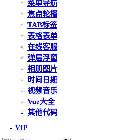
菜单导航
焦点轮播
TAB标签
表格表单
在线客服
弹层浮窗
相册图片
时间日期
视频音乐
Vue大全
其他代码
VIP