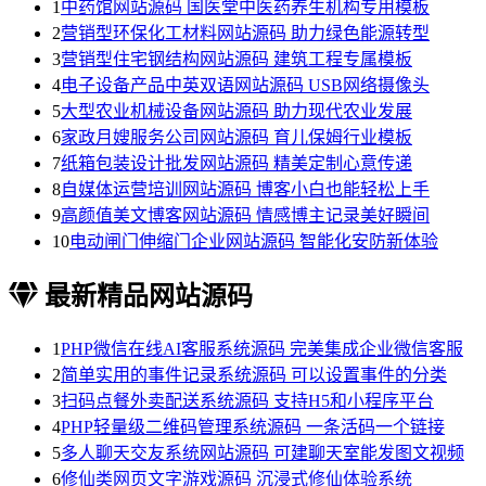
1
中药馆网站源码 国医堂中医药养生机构专用模板
2
营销型环保化工材料网站源码 助力绿色能源转型
3
营销型住宅钢结构网站源码 建筑工程专属模板
4
电子设备产品中英双语网站源码 USB网络摄像头
5
大型农业机械设备网站源码 助力现代农业发展
6
家政月嫂服务公司网站源码 育儿保姆行业模板
7
纸箱包装设计批发网站源码 精美定制心意传递
8
自媒体运营培训网站源码 博客小白也能轻松上手
9
高颜值美文博客网站源码 情感博主记录美好瞬间
10
电动闸门伸缩门企业网站源码 智能化安防新体验
最新精品网站源码
1
PHP微信在线AI客服系统源码 完美集成企业微信客服
2
简单实用的事件记录系统源码 可以设置事件的分类
3
扫码点餐外卖配送系统源码 支持H5和小程序平台
4
PHP轻量级二维码管理系统源码 一条活码一个链接
5
多人聊天交友系统网站源码 可建聊天室能发图文视频
6
修仙类网页文字游戏源码 沉浸式修仙体验系统