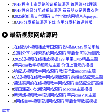
7
PHP程序卡密网络验证系统源码 管理端+代理端
8
PHP姓名缘分配对系统源码 看看朋友是否喜欢你
9
2025彩虹易支付源码 支付宝微信网银京东paypal
10
APP分发系统源码下载 应用分发托管运营版
最新视频网站源码
1
在线影片视频播放帝国源码 影视类CMS网站系统
2
短剧分享与搜索系统网站源码 带后台 可以增删改
3
2025短视频在线播放模板T29 苹果CMS精品主题
4
苹果cms教学视频网站主题 价值上百元的模板
5
响应式视频教学网站源码 教培行业maccms主题
6
仿短视频在线教学网站模版源码 前端自适应双主题
7
简洁实用的在线视频教学网站源码 自适应全屏高端
8
漫画连载小说阅读网站源码 Maccms主题模板
9
新海螺视频教学培训网站源码 苹果cmsV10主题
10
网络自学视频培训网站源码 带后台带数据模板
展开