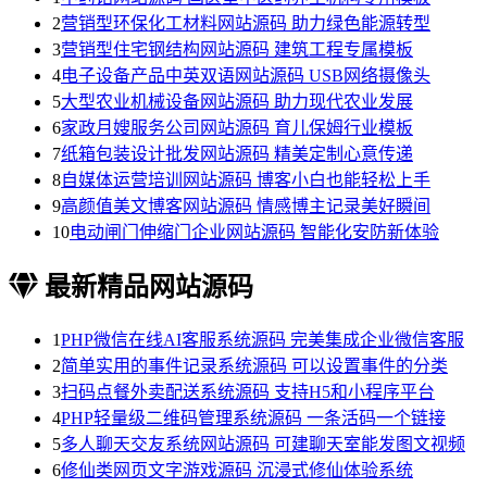
2
营销型环保化工材料网站源码 助力绿色能源转型
3
营销型住宅钢结构网站源码 建筑工程专属模板
4
电子设备产品中英双语网站源码 USB网络摄像头
5
大型农业机械设备网站源码 助力现代农业发展
6
家政月嫂服务公司网站源码 育儿保姆行业模板
7
纸箱包装设计批发网站源码 精美定制心意传递
8
自媒体运营培训网站源码 博客小白也能轻松上手
9
高颜值美文博客网站源码 情感博主记录美好瞬间
10
电动闸门伸缩门企业网站源码 智能化安防新体验
最新精品网站源码
1
PHP微信在线AI客服系统源码 完美集成企业微信客服
2
简单实用的事件记录系统源码 可以设置事件的分类
3
扫码点餐外卖配送系统源码 支持H5和小程序平台
4
PHP轻量级二维码管理系统源码 一条活码一个链接
5
多人聊天交友系统网站源码 可建聊天室能发图文视频
6
修仙类网页文字游戏源码 沉浸式修仙体验系统