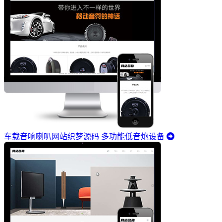
车载音响喇叭网站织梦源码 多功能低音炮设备