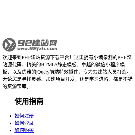
欢迎来到PHP建站资源下载平台！这里拥有小编亲测的PHP整
站源代码、精美的HTML5静态模板、卓越的微信小程序模
板，以及优雅的jQuery前端特效插件，专为92建站人员打造。
无论您是寻找灵感、加速项目开发，还是学习进阶，都是不错
的资源宝库。
使用指南
如何注册
如何登录
如何购买