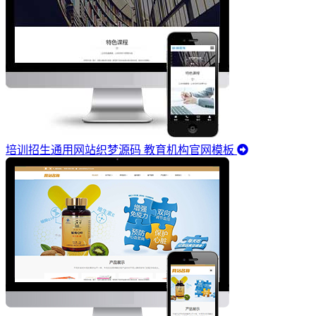
培训招生通用网站织梦源码 教育机构官网模板