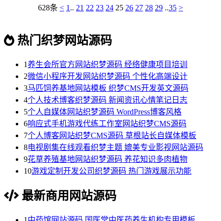
628条
<
1
..
21
22
23
24
25
26
27
28
29
..
35
>
热门织梦网站源码
1
养生会所官方网站织梦源码 经络健康项目培训
2
微信小程序开发网站织梦源码 个性化高端设计
3
马匹饲养基地网站模板 织梦CMS开发英文源码
4
个人技术博客织梦源码 新闻资讯心情笔记日志
5
个人自媒体网站织梦源码 WordPress博客风格
6
响应式手机游戏代练工作室网站织梦CMS源码
7
个人博客网站织梦CMS源码 草根站长自媒体模板
8
电视剧集在线观看织梦主题 媲美专业影视网站源码
9
花草养殖基地网站织梦源码 养花知识多肉植物
10
游戏定制开发公司织梦源码 热门游戏展示功能
最新商用网站源码
1
中药馆网站源码 国医堂中医药养生机构专用模板