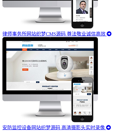
律师事务所网站织梦CMS源码 尊法敬业诚信高效
安防监控设备网站织梦源码 高清摄影头实时录像