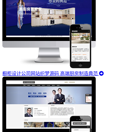
橱柜设计公司网站织梦源码 高端厨房制造典范