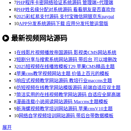
7
PHP程序卡密网络验证系统源码 管理端+代理端
8
PHP姓名缘分配对系统源码 看看朋友是否喜欢你
9
2025彩虹易支付源码 支付宝微信网银京东paypal
10
APP分发系统源码下载 应用分发托管运营版
最新视频网站源码
1
在线影片视频播放帝国源码 影视类CMS网站系统
2
短剧分享与搜索系统网站源码 带后台 可以增删改
3
2025短视频在线播放模板T29 苹果CMS精品主题
4
苹果cms教学视频网站主题 价值上百元的模板
5
响应式视频教学网站源码 教培行业maccms主题
6
仿短视频在线教学网站模版源码 前端自适应双主题
7
简洁实用的在线视频教学网站源码 自适应全屏高端
8
漫画连载小说阅读网站源码 Maccms主题模板
9
新海螺视频教学培训网站源码 苹果cmsV10主题
10
网络自学视频培训网站源码 带后台带数据模板
展开