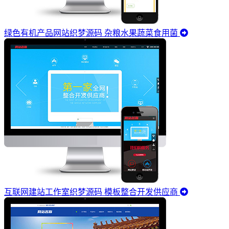
绿色有机产品网站织梦源码 杂粮水果蔬菜食用菌
互联网建站工作室织梦源码 模板整合开发供应商