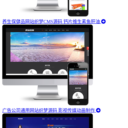
养生保健品网站织梦CMS源码 钙片维生素鱼肝油
广告公司通用网站织梦源码 影视传媒动画制作