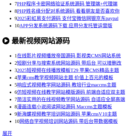
7
PHP程序卡密网络验证系统源码 管理端+代理端
8
PHP姓名缘分配对系统源码 看看朋友是否喜欢你
9
2025彩虹易支付源码 支付宝微信网银京东paypal
10
APP分发系统源码下载 应用分发托管运营版
最新视频网站源码
1
在线影片视频播放帝国源码 影视类CMS网站系统
2
短剧分享与搜索系统网站源码 带后台 可以增删改
3
2025短视频在线播放模板T29 苹果CMS精品主题
4
苹果cms教学视频网站主题 价值上百元的模板
5
响应式视频教学网站源码 教培行业maccms主题
6
仿短视频在线教学网站模版源码 前端自适应双主题
7
简洁实用的在线视频教学网站源码 自适应全屏高端
8
漫画连载小说阅读网站源码 Maccms主题模板
9
新海螺视频教学培训网站源码 苹果cmsV10主题
10
网络自学视频培训网站源码 带后台带数据模板
展开