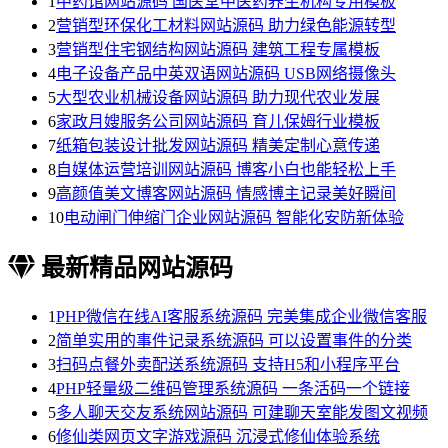
1
中药馆网站源码 国医堂中医药养生机构专用模板
2
营销型环保化工材料网站源码 助力绿色能源转型
3
营销型住宅钢结构网站源码 建筑工程专属模板
4
电子设备产品中英双语网站源码 USB网络摄像头
5
大型农业机械设备网站源码 助力现代农业发展
6
家政月嫂服务公司网站源码 育儿保姆行业模板
7
纸箱包装设计批发网站源码 精美定制心意传递
8
自媒体运营培训网站源码 博客小白也能轻松上手
9
高颜值美文博客网站源码 情感博主记录美好瞬间
10
电动闸门伸缩门企业网站源码 智能化安防新体验
最新精品网站源码
1
PHP微信在线AI客服系统源码 完美集成企业微信客服
2
简单实用的事件记录系统源码 可以设置事件的分类
3
扫码点餐外卖配送系统源码 支持H5和小程序平台
4
PHP轻量级二维码管理系统源码 一条活码一个链接
5
多人聊天交友系统网站源码 可建聊天室能发图文视频
6
修仙类网页文字游戏源码 沉浸式修仙体验系统