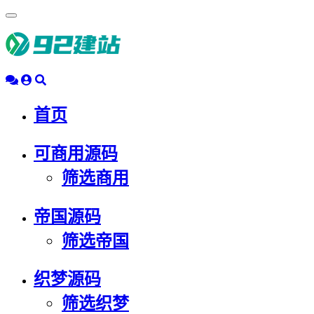
浮
动
导
航
首页
可商用源码
筛选商用
帝国源码
筛选帝国
织梦源码
筛选织梦