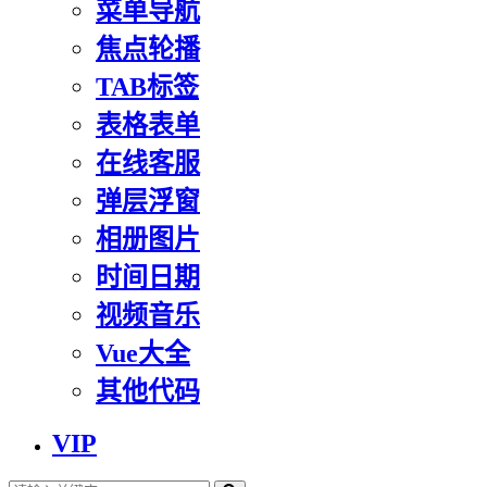
菜单导航
焦点轮播
TAB标签
表格表单
在线客服
弹层浮窗
相册图片
时间日期
视频音乐
Vue大全
其他代码
VIP