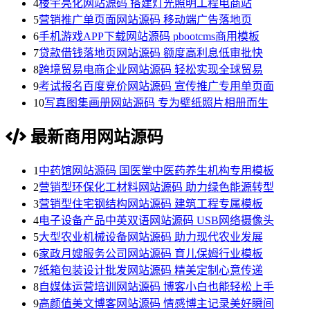
4
楼宇亮化网站源码 搭建灯光照明工程电商站
5
营销推广单页面网站源码 移动端广告落地页
6
手机游戏APP下载网站源码 pbootcms商用模板
7
贷款借钱落地页网站源码 额度高利息低审批快
8
跨境贸易电商企业网站源码 轻松实现全球贸易
9
考试报名百度竞价网站源码 宣传推广专用单页面
10
写真图集画册网站源码 专为壁纸照片相册而生
最新商用网站源码
1
中药馆网站源码 国医堂中医药养生机构专用模板
2
营销型环保化工材料网站源码 助力绿色能源转型
3
营销型住宅钢结构网站源码 建筑工程专属模板
4
电子设备产品中英双语网站源码 USB网络摄像头
5
大型农业机械设备网站源码 助力现代农业发展
6
家政月嫂服务公司网站源码 育儿保姆行业模板
7
纸箱包装设计批发网站源码 精美定制心意传递
8
自媒体运营培训网站源码 博客小白也能轻松上手
9
高颜值美文博客网站源码 情感博主记录美好瞬间