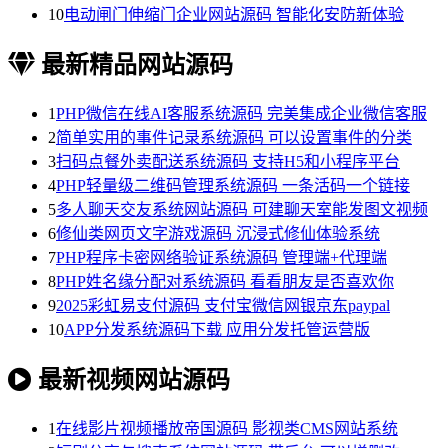
10
电动闸门伸缩门企业网站源码 智能化安防新体验
最新精品网站源码
1
PHP微信在线AI客服系统源码 完美集成企业微信客服
2
简单实用的事件记录系统源码 可以设置事件的分类
3
扫码点餐外卖配送系统源码 支持H5和小程序平台
4
PHP轻量级二维码管理系统源码 一条活码一个链接
5
多人聊天交友系统网站源码 可建聊天室能发图文视频
6
修仙类网页文字游戏源码 沉浸式修仙体验系统
7
PHP程序卡密网络验证系统源码 管理端+代理端
8
PHP姓名缘分配对系统源码 看看朋友是否喜欢你
9
2025彩虹易支付源码 支付宝微信网银京东paypal
10
APP分发系统源码下载 应用分发托管运营版
最新视频网站源码
1
在线影片视频播放帝国源码 影视类CMS网站系统