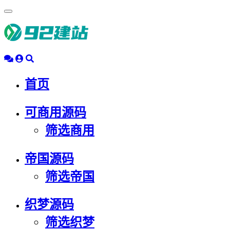
浮
动
导
航
首页
可商用源码
筛选商用
帝国源码
筛选帝国
织梦源码
筛选织梦