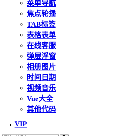
菜单导航
焦点轮播
TAB标签
表格表单
在线客服
弹层浮窗
相册图片
时间日期
视频音乐
Vue大全
其他代码
VIP