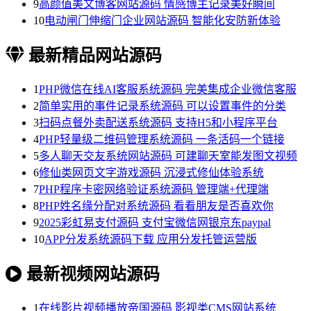
9
高颜值美文博客网站源码 情感博主记录美好瞬间
10
电动闸门伸缩门企业网站源码 智能化安防新体验
最新精品网站源码
1
PHP微信在线AI客服系统源码 完美集成企业微信客服
2
简单实用的事件记录系统源码 可以设置事件的分类
3
扫码点餐外卖配送系统源码 支持H5和小程序平台
4
PHP轻量级二维码管理系统源码 一条活码一个链接
5
多人聊天交友系统网站源码 可建聊天室能发图文视频
6
修仙类网页文字游戏源码 沉浸式修仙体验系统
7
PHP程序卡密网络验证系统源码 管理端+代理端
8
PHP姓名缘分配对系统源码 看看朋友是否喜欢你
9
2025彩虹易支付源码 支付宝微信网银京东paypal
10
APP分发系统源码下载 应用分发托管运营版
最新视频网站源码
1
在线影片视频播放帝国源码 影视类CMS网站系统