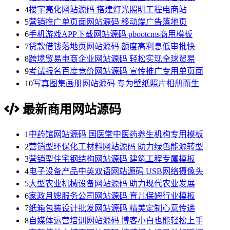
4
楼宇亮化网站源码 搭建灯光照明工程电商站
5
营销推广单页面网站源码 移动端广告落地页
6
手机游戏APP下载网站源码 pbootcms商用模板
7
贷款借钱落地页网站源码 额度高利息低审批快
8
跨境贸易电商企业网站源码 轻松实现全球贸易
9
考试报名百度竞价网站源码 宣传推广专用单页面
10
写真图集画册网站源码 专为壁纸照片相册而生
最新商用网站源码
1
中药馆网站源码 国医堂中医药养生机构专用模板
2
营销型环保化工材料网站源码 助力绿色能源转型
3
营销型住宅钢结构网站源码 建筑工程专属模板
4
电子设备产品中英双语网站源码 USB网络摄像头
5
大型农业机械设备网站源码 助力现代农业发展
6
家政月嫂服务公司网站源码 育儿保姆行业模板
7
纸箱包装设计批发网站源码 精美定制心意传递
8
自媒体运营培训网站源码 博客小白也能轻松上手