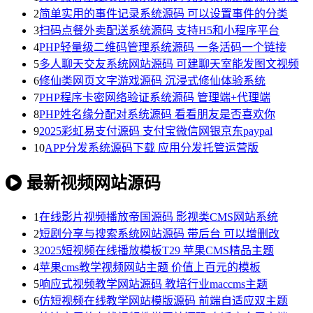
2
简单实用的事件记录系统源码 可以设置事件的分类
3
扫码点餐外卖配送系统源码 支持H5和小程序平台
4
PHP轻量级二维码管理系统源码 一条活码一个链接
5
多人聊天交友系统网站源码 可建聊天室能发图文视频
6
修仙类网页文字游戏源码 沉浸式修仙体验系统
7
PHP程序卡密网络验证系统源码 管理端+代理端
8
PHP姓名缘分配对系统源码 看看朋友是否喜欢你
9
2025彩虹易支付源码 支付宝微信网银京东paypal
10
APP分发系统源码下载 应用分发托管运营版
最新视频网站源码
1
在线影片视频播放帝国源码 影视类CMS网站系统
2
短剧分享与搜索系统网站源码 带后台 可以增删改
3
2025短视频在线播放模板T29 苹果CMS精品主题
4
苹果cms教学视频网站主题 价值上百元的模板
5
响应式视频教学网站源码 教培行业maccms主题
6
仿短视频在线教学网站模版源码 前端自适应双主题