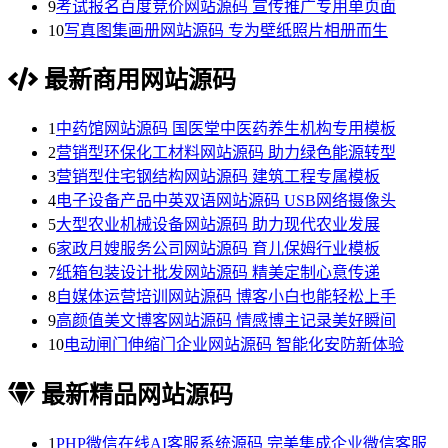
9
考试报名百度竞价网站源码 宣传推广专用单页面
10
写真图集画册网站源码 专为壁纸照片相册而生
最新商用网站源码
1
中药馆网站源码 国医堂中医药养生机构专用模板
2
营销型环保化工材料网站源码 助力绿色能源转型
3
营销型住宅钢结构网站源码 建筑工程专属模板
4
电子设备产品中英双语网站源码 USB网络摄像头
5
大型农业机械设备网站源码 助力现代农业发展
6
家政月嫂服务公司网站源码 育儿保姆行业模板
7
纸箱包装设计批发网站源码 精美定制心意传递
8
自媒体运营培训网站源码 博客小白也能轻松上手
9
高颜值美文博客网站源码 情感博主记录美好瞬间
10
电动闸门伸缩门企业网站源码 智能化安防新体验
最新精品网站源码
1
PHP微信在线AI客服系统源码 完美集成企业微信客服